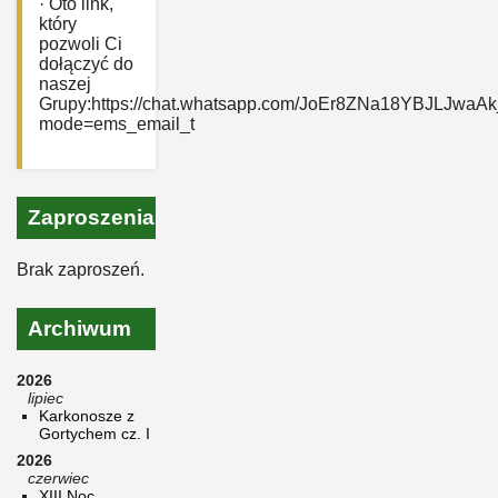
· Oto link,
który
pozwoli Ci
dołączyć do
naszej
Grupy:https://chat.whatsapp.com/JoEr8ZNa18YBJLJwaAk
mode=ems_email_t
Zaproszenia
Brak zaproszeń.
Archiwum
2026
lipiec
Karkonosze z
Gortychem cz. I
2026
czerwiec
XIII Noc