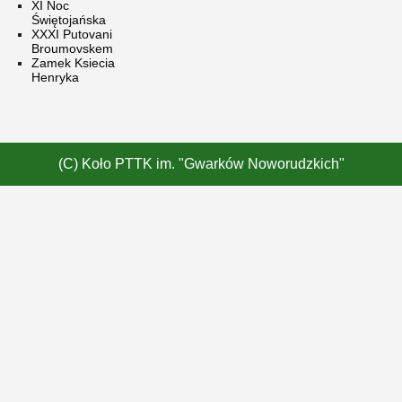
XI Noc
Świętojańska
XXXI Putovani
Broumovskem
Zamek Ksiecia
Henryka
(C) Koło PTTK im. "Gwarków Noworudzkich"