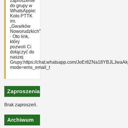
zaproszenie
do grupy w
WhatsAppie:
‎Koło PTTK
im.
„Gwarków
Noworudzkich”
· Oto link,
który
pozwoli Ci
dołączyć do
naszej
Grupy:https://chat.whatsapp.com/JoEr8ZNa18YBJLJwaAk
mode=ems_email_t
Zaproszenia
Brak zaproszeń.
Archiwum