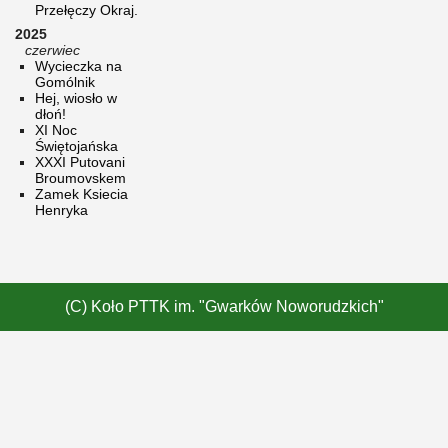
Przełęczy Okraj.
2025
czerwiec
Wycieczka na
Gomólnik
Hej, wiosło w
dłoń!
XI Noc
Świętojańska
XXXI Putovani
Broumovskem
Zamek Ksiecia
Henryka
(C) Koło PTTK im. "Gwarków Noworudzkich"