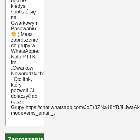
będzie
kiedyś
spotkać się
na
Gwarkowym
Pasowaniu
) Masz
zaproszenie
do grupy w
WhatsAppie:
‎Koło PTTK
im.
„Gwarków
Noworudzkich”
· Oto link,
który
pozwoli Ci
dołączyć do
naszej
Grupy:https://chat.whatsapp.com/JoEr8ZNa18YBJLJwaAk
mode=ems_email_t
Zaproszenia