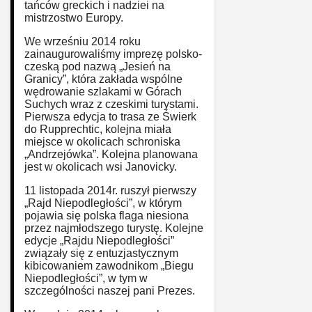
tańców greckich i nadziei na
mistrzostwo Europy.
We wrześniu 2014 roku
zainaugurowaliśmy imprezę polsko-
czeską pod nazwą „Jesień na
Granicy”, która zakłada wspólne
wędrowanie szlakami w Górach
Suchych wraz z czeskimi turystami.
Pierwsza edycja to trasa ze Świerk
do Rupprechtic, kolejna miała
miejsce w okolicach schroniska
„Andrzejówka”. Kolejna planowana
jest w okolicach wsi Janovicky.
11 listopada 2014r. ruszył pierwszy
„Rajd Niepodległości”, w którym
pojawia się polska flaga niesiona
przez najmłodszego turystę. Kolejne
edycje „Rajdu Niepodległości”
związały się z entuzjastycznym
kibicowaniem zawodnikom „Biegu
Niepodległości”, w tym w
szczególności naszej pani Prezes.