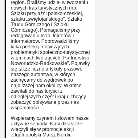
region. Braliśmy udział w tworzeniu
nowych tras turystycznych (np.
Szlaku przyjaźni polsko-czeskiej,
szlaku „świętojańskiego”, Szlaku
Trudu Górniczego i Szlaku
Górniczego). Pomagaliśmy przy
redagowaniu map, folderów i
informatorów. Poprowadziliśmy
kilka prelekcji dotyczących
problematyki społeczno-turystycznej
w gminach tworzących „Partnerstwo
Noworudzko-Radkowskie”. Pojawiły
się także liczne artykuły prasowe
naszego autorstwa, w których
zachęcamy do wędrówek po
najbliższej nam okolicy. Wkrótce
zawitali do nas turyści z
odleglejszych części kraju, chcący
zobaczyć opisywane przez nas
wspaniałości.
Wspieramy czynem i słowem nasze
aktywne seniorki. Nasi działacze
włączyli się w promocję akcji
„Ogólnopolski Marsz Nordic