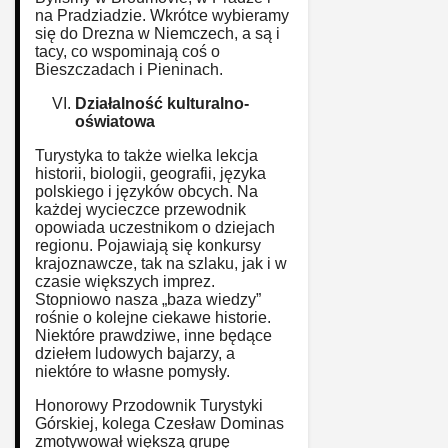
na Pradziadzie. Wkrótce wybieramy
się do Drezna w Niemczech, a są i
tacy, co wspominają coś o
Bieszczadach i Pieninach.
Działalność kulturalno-
oświatowa
Turystyka to także wielka lekcja
historii, biologii, geografii, języka
polskiego i języków obcych. Na
każdej wycieczce przewodnik
opowiada uczestnikom o dziejach
regionu. Pojawiają się konkursy
krajoznawcze, tak na szlaku, jak i w
czasie większych imprez.
Stopniowo nasza „baza wiedzy”
rośnie o kolejne ciekawe historie.
Niektóre prawdziwe, inne będące
dziełem ludowych bajarzy, a
niektóre to własne pomysły.
Honorowy Przodownik Turystyki
Górskiej, kolega Czesław Dominas
zmotywował większą grupę