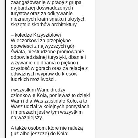
zaangażowanie w pracę z grupą
najbardziej doświadczonych
turystów oraz za odkrywanie
nieznanych krain smaku i ukrytych
skrzętnie skarbów architektury.
– koledze Krzysztofowi
Wieczorkowi za przepiękne
opowieści z najwyższych gór
świata, niestrudzone promowanie
odpowiedzialnej turystyki, dbanie i
wzywanie do dbania o piękno i
czystość w górach oraz za relacje z
odważnych wypraw do kresów
ludzkich możliwości.
i wszystkim Wam, drodzy
członkowie Koła, ponieważ to dzięki
Wam i dla Was zaistniało Koło, a to
Wasz udział w kolejnych pomysłach
i imprezach jest w tym wszystkim
najważniejszy.
A także osobom, które nie należą
(już albo jeszcze) do Koła: