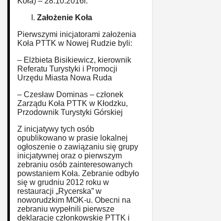
Koła) – 28.10.2016r.
Założenie Koła
Pierwszymi inicjatorami założenia
Koła PTTK w Nowej Rudzie byli:
– Elżbieta Bisikiewicz, kierownik
Referatu Turystyki i Promocji
Urzędu Miasta Nowa Ruda
– Czesław Dominas – członek
Zarządu Koła PTTK w Kłodzku,
Przodownik Turystyki Górskiej
Z inicjatywy tych osób
opublikowano w prasie lokalnej
ogłoszenie o zawiązaniu się grupy
inicjatywnej oraz o pierwszym
zebraniu osób zainteresowanych
powstaniem Koła. Zebranie odbyło
się w grudniu 2012 roku w
restauracji „Rycerska” w
noworudzkim MOK-u. Obecni na
zebraniu wypełnili pierwsze
deklaracje członkowskie PTTK i