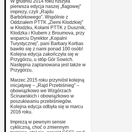
W grudniu 2014 roku ruszyła
pierwsza edycja naszej „flagowej”
imprezy, czyli „Rajdu
Barbórkowego”. Wspólnie z
Oddziałem PTTK „Ziemi Kłodzkiej”
w Kłodzku, Kołami PTTK z Dusznik,
Kłodzka i Klubem z Broumova, przy
wsparciu Dyrektor „Kopalni
Turystycznej”, pani Barbary Korbas
bawiło się z nami ponad 100 osób!
Kolejna edycja zakończyła się w
Przygórzu, u stóp Gór Sowich.
Następna zaplanowana jest także w
Przygórzu.
Marzec 2015 roku przyniósł kolejną
inicjatywę – „Rajd Przebiśnieg” –
obowiązkowo we Wzgórzach
Ścinawskich i obowiązkowo w
poszukiwaniu przebiśniegów.
Kolejna edycja odbyła się w marcu
2016 roku.
Imprezą w pewnym sensie
cykliczną, choć o zmiennym