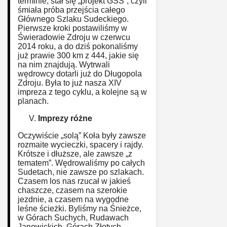
terminie, stał się „projekt GSS”, czyli
śmiała próba przejścia całego
Głównego Szlaku Sudeckiego.
Pierwsze kroki postawiliśmy w
Świeradowie Zdroju w czerwcu
2014 roku, a do dziś pokonaliśmy
już prawie 300 km z 444, jakie się
na nim znajdują. Wytrwali
wędrowcy dotarli już do Długopola
Zdroju. Była to już nasza XIV
impreza z tego cyklu, a kolejne są w
planach.
Imprezy różne
Oczywiście „solą” Koła były zawsze
rozmaite wycieczki, spacery i rajdy.
Krótsze i dłuższe, ale zawsze „z
tematem”. Wędrowaliśmy po całych
Sudetach, nie zawsze po szlakach.
Czasem los nas rzucał w jakieś
chaszcze, czasem na szerokie
jezdnie, a czasem na wygodne
leśne ścieżki. Byliśmy na Śnieżce,
w Górach Suchych, Rudawach
Janowickich, Górach Złotych,