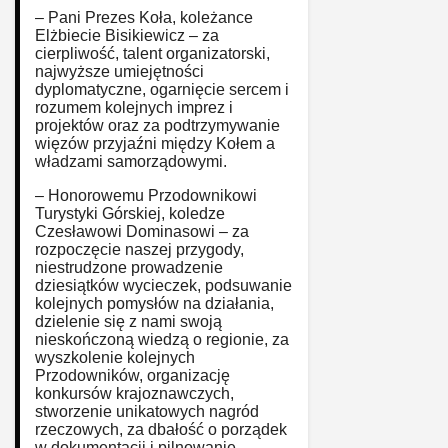
– Pani Prezes Koła, koleżance
Elżbiecie Bisikiewicz – za
cierpliwość, talent organizatorski,
najwyższe umiejętności
dyplomatyczne, ogarnięcie sercem i
rozumem kolejnych imprez i
projektów oraz za podtrzymywanie
więzów przyjaźni między Kołem a
władzami samorządowymi.
– Honorowemu Przodownikowi
Turystyki Górskiej, koledze
Czesławowi Dominasowi – za
rozpoczęcie naszej przygody,
niestrudzone prowadzenie
dziesiątków wycieczek, podsuwanie
kolejnych pomysłów na działania,
dzielenie się z nami swoją
nieskończoną wiedzą o regionie, za
wyszkolenie kolejnych
Przodowników, organizację
konkursów krajoznawczych,
stworzenie unikatowych nagród
rzeczowych, za dbałość o porządek
w dokumentacji i pilnowanie