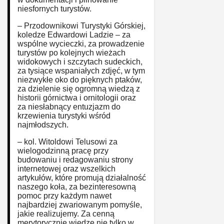
niesfornych turystów.
– Przodownikowi Turystyki Górskiej,
koledze Edwardowi Ladzie – za
wspólne wycieczki, za prowadzenie
turystów po kolejnych wieżach
widokowych i szczytach sudeckich,
za tysiące wspaniałych zdjęć, w tym
niezwykłe oko do pięknych ptaków,
za dzielenie się ogromną wiedzą z
historii górnictwa i ornitologii oraz
za niesłabnący entuzjazm do
krzewienia turystyki wśród
najmłodszych.
– kol. Witoldowi Telusowi za
wielogodzinną pracę przy
budowaniu i redagowaniu strony
internetowej oraz wszelkich
artykułów, które promują działalność
naszego koła, za bezinteresowną
pomoc przy każdym nawet
najbardziej zwariowanym pomyśle,
jakie realizujemy. Za cenną
merytorycznie wiedzę nie tylko w