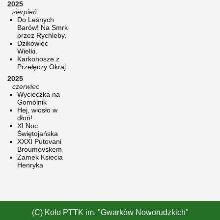
2025
sierpień
Do Leśnych
Barów! Na Smrk
przez Rychleby.
Dzikowiec
Wielki.
Karkonosze z
Przełęczy Okraj.
2025
czerwiec
Wycieczka na
Gomólnik
Hej, wiosło w
dłoń!
XI Noc
Świętojańska
XXXI Putovani
Broumovskem
Zamek Ksiecia
Henryka
(C) Koło PTTK im. "Gwarków Noworudzkich"