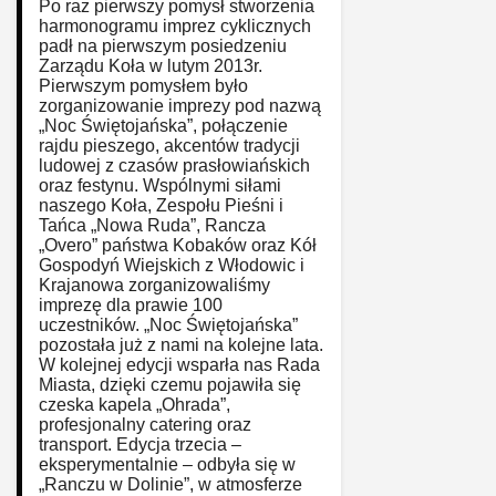
Po raz pierwszy pomysł stworzenia
harmonogramu imprez cyklicznych
padł na pierwszym posiedzeniu
Zarządu Koła w lutym 2013r.
Pierwszym pomysłem było
zorganizowanie imprezy pod nazwą
„Noc Świętojańska”, połączenie
rajdu pieszego, akcentów tradycji
ludowej z czasów prasłowiańskich
oraz festynu. Wspólnymi siłami
naszego Koła, Zespołu Pieśni i
Tańca „Nowa Ruda”, Rancza
„Overo” państwa Kobaków oraz Kół
Gospodyń Wiejskich z Włodowic i
Krajanowa zorganizowaliśmy
imprezę dla prawie 100
uczestników. „Noc Świętojańska”
pozostała już z nami na kolejne lata.
W kolejnej edycji wsparła nas Rada
Miasta, dzięki czemu pojawiła się
czeska kapela „Ohrada”,
profesjonalny catering oraz
transport. Edycja trzecia –
eksperymentalnie – odbyła się w
„Ranczu w Dolinie”, w atmosferze