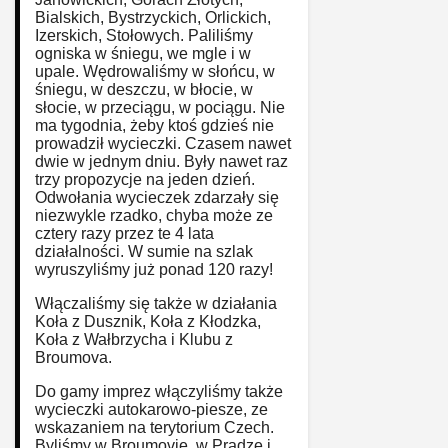
Bialskich, Bystrzyckich, Orlickich,
Izerskich, Stołowych. Paliliśmy
ogniska w śniegu, we mgle i w
upale. Wędrowaliśmy w słońcu, w
śniegu, w deszczu, w błocie, w
słocie, w przeciągu, w pociągu. Nie
ma tygodnia, żeby ktoś gdzieś nie
prowadził wycieczki. Czasem nawet
dwie w jednym dniu. Były nawet raz
trzy propozycje na jeden dzień.
Odwołania wycieczek zdarzały się
niezwykle rzadko, chyba może ze
cztery razy przez te 4 lata
działalności. W sumie na szlak
wyruszyliśmy już ponad 120 razy!
Włączaliśmy się także w działania
Koła z Dusznik, Koła z Kłodzka,
Koła z Wałbrzycha i Klubu z
Broumova.
Do gamy imprez włączyliśmy także
wycieczki autokarowo-piesze, ze
wskazaniem na terytorium Czech.
Byliśmy w Broumovie, w Pradze i