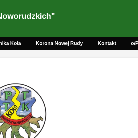
Noworudzkich"
nika Koła
Korona Nowej Rudy
Kontakt
o/