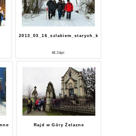
2013_03_16_szlakiem_starych_kopaln
41
Zdjęć
innego_punktu_widzenia
Rajd w Góry Żelazne