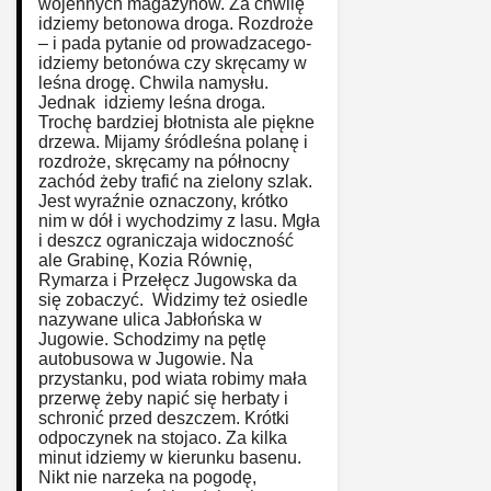
wojennych magazynów. Za chwilę
idziemy betonowa droga. Rozdroże
– i pada pytanie od prowadzacego-
idziemy betonówa czy skręcamy w
leśna drogę. Chwila namysłu.
Jednak idziemy leśna droga.
Trochę bardziej błotnista ale piękne
drzewa. Mijamy śródleśna polanę i
rozdroże, skręcamy na północny
zachód żeby trafić na zielony szlak.
Jest wyraźnie oznaczony, krótko
nim w dół i wychodzimy z lasu. Mgła
i deszcz ograniczaja widoczność
ale Grabinę, Kozia Równię,
Rymarza i Przełęcz Jugowska da
się zobaczyć. Widzimy też osiedle
nazywane ulica Jabłońska w
Jugowie. Schodzimy na pętlę
autobusowa w Jugowie. Na
przystanku, pod wiata robimy mała
przerwę żeby napić się herbaty i
schronić przed deszczem. Krótki
odpoczynek na stojaco. Za kilka
minut idziemy w kierunku basenu.
Nikt nie narzeka na pogodę,