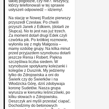
takiej pogodzie, czy nie?. Wszyscy,
którzy telefonowali w tej sprawie
usłyszeli odpowiedź – idziemy!.
Na stację w Nowej Rudzie pierwszy
przyszedł Czesław. Po chwili
przyszli Janek z Edkiem, (dotarli ze
Słupca). No to jest nas już trzech.
Za moment dotarł drugi Edek czyli
czwórka pik. Po krótkiej rozmowie,
wyłoniła się z mgły Małgosia –
mamy ozdobę grupy. Na kilka minut
przed przyjazdem szynobusu dotarli
jeszcze Renia i Robert. Piękna
szczęśliwa liczba siedem. W
szynobusie spotykamy koleżanki i
kolegów z Dusznik. My jedziemy
tylko do Zdrojowiska a oni do
Świerk czy do Świerków i na
Włodzicka Górę, dziś zdobywaja
koronę Sudetów. Nasza grupa
wyrusza w kierunku leśniczówki, po
kilku słowach o Zdrojowisku.
Deszczyk ani myśli przestać ciapać.
Dochodzimy do betonowych