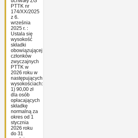
uchwały ZG
PTTK nr
174/XX/2025
z 6.
września
2025 r. :
Ustala się
wysokość
składki
obowiązującej
członków
zwyczajnych
PTTK w
2026 roku w
następujących
wysokościach:
1) 90,00 zł
dla osób
opłacających
składkę
normalną za
okres od 1
stycznia
2026 roku
do 31