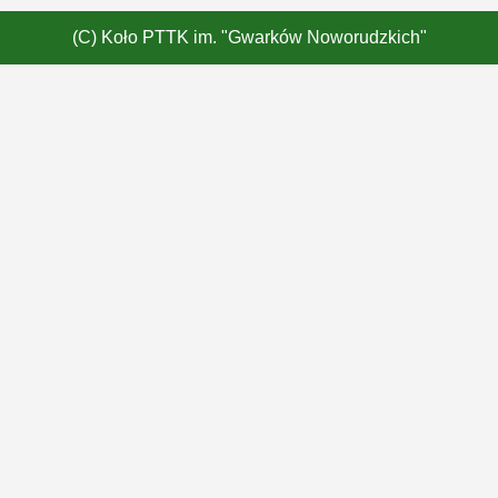
(C) Koło PTTK im. "Gwarków Noworudzkich"