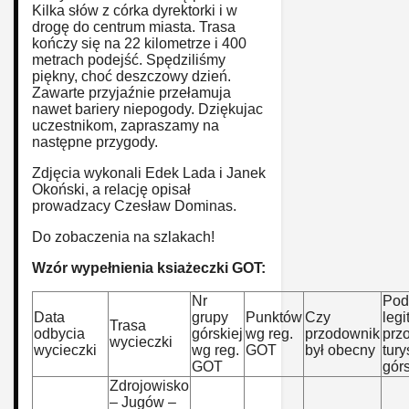
Kilka słów z córka dyrektorki i w
drogę do centrum miasta. Trasa
kończy się na 22 kilometrze i 400
metrach podejść. Spędziliśmy
piękny, choć deszczowy dzień.
Zawarte przyjaźnie przełamuja
nawet bariery niepogody. Dziękujac
uczestnikom, zapraszamy na
następne przygody.
Zdjęcia wykonali Edek Lada i Janek
Okoński, a relację opisał
prowadzacy Czesław Dominas.
Do zobaczenia na szlakach!
Wzór wypełnienia ksiażeczki GOT:
Nr
Podp
Data
grupy
Punktów
Czy
legi
Trasa
odbycia
górskiej
wg reg.
przodownik
prz
wycieczki
wycieczki
wg reg.
GOT
był obecny
tury
GOT
górs
Zdrojowisko
– Jugów –