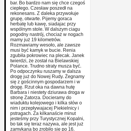
bar. Bo bardzo nam się chce czegoś
ciepłego. Czesław poszedł na
rekonesans. Z daleka przywołuje
grupę, otwarte. Pijemy goraca
herbatę lub kawę, siadajac przy
wspólnym stole. W dalszym ciagu
pogodny nastrój, chociaż w nogach
mamy już 19 kilometrów.
Rozmawiamy wesoło, ale zawsze
musi być kamyk w bucie. Renia
zgubiła pokrowiec na plecak. Janek
twierdzi, że został na Bielawskiej
Polance. Trudno straty musza być.
Po odpoczynku ruszamy w dalsza
drogę już do Nowej Rudy. Żegnamy
się z gościnnym gospodarzem i w
drogę. Rzut oka na dawna hutę
Barbara i niestety dziurawa droga w
stronę Zatorza. Docieramy do
wiaduktu kolejowego i kilka słów o
nim i przepływajacej Piekielnicy i
pstragach. Za kilkanaście minut
jesteśmy przy Turystycznej Kopalni,
bo tak się teraz nazywa, ale jest już
zamykana bo zrobiło się po 16.