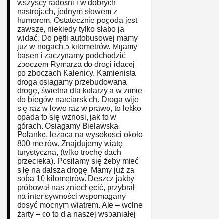
wszyscy radośni i w dobrych
nastrojach, jednym słowem z
humorem. Ostatecznie pogoda jest
zawsze, niekiedy tylko słabo ja
widać. Do pętli autobusowej mamy
już w nogach 5 kilometrów. Mijamy
basen i zaczynamy podchodzić
zboczem Rymarza do drogi idacej
po zboczach Kalenicy. Kamienista
droga osiagamy przebudowana
drogę, świetna dla kolarzy a w zimie
do biegów narciarskich. Droga wije
się raz w lewo raz w prawo, to lekko
opada to się wznosi, jak to w
górach. Osiagamy Bielawska
Polankę, leżaca na wysokości około
800 metrów. Znajdujemy wiatę
turystyczna, (tylko trochę dach
przecieka). Posilamy się żeby mieć
siłę na dalsza drogę. Mamy już za
soba 10 kilometrów. Deszcz jakby
próbował nas zniechęcić, przybrał
na intensywności wspomagany
dosyć mocnym wiatrem. Ale – wolne
żarty – co to dla naszej wspaniałej