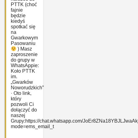
PTTK (choć
fajnie
będzie
kiedyś
spotkać się
na
Gwarkowym
Pasowaniu
) Masz
zaproszenie
do grupy w
WhatsAppie:
‎Koło PTTK
im.
„Gwarków
Noworudzkich”
· Oto link,
który
pozwoli Ci
dołączyć do
naszej
Grupy:https://chat.whatsapp.com/JoEr8ZNa18YBJLJwaAk
mode=ems_email_t