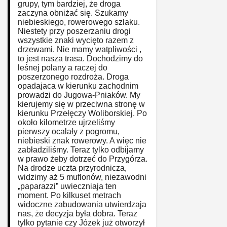
grupy, tym bardziej, że droga
zaczyna obniżać się. Szukamy
niebieskiego, rowerowego szlaku.
Niestety przy poszerzaniu drogi
wszystkie znaki wycięto razem z
drzewami. Nie mamy watpliwości ,
to jest nasza trasa. Dochodzimy do
leśnej polany a raczej do
poszerzonego rozdroża. Droga
opadajaca w kierunku zachodnim
prowadzi do Jugowa-Pniaków. My
kierujemy się w przeciwna stronę w
kierunku Przełęczy Woliborskiej. Po
około kilometrze ujrzeliśmy
pierwszy ocalały z pogromu,
niebieski znak rowerowy. A więc nie
zabładziliśmy. Teraz tylko odbijamy
w prawo żeby dotrzeć do Przygórza.
Na drodze uczta przyrodnicza,
widzimy aż 5 muflonów, niezawodni
„paparazzi” uwieczniaja ten
moment. Po kilkuset metrach
widoczne zabudowania utwierdzaja
nas, że decyzja była dobra. Teraz
tylko pytanie czy Józek już otworzył