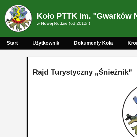
Koło PTTK im. "Gwarków 
w Nowej Rudzie (od 2012r.)
Start
Użytkownik
Dokumenty Koła
Kro
Rajd Turystyczny „Śnieżnik”