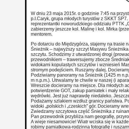
W dniu 23 maja 2015r. o godzinie 7:45 na przy
p.I.Caryk, grupa młodych turystów z SKKT SP7. 
reprezentantki noworudzkiego oddziału PTTK 
zabierzemy jeszcze kol. Malinę i kol. Mirka (pr
mentorem.
Po dotarciu do Międzygórza, stajemy na trasie n
Śnieżnik – najwyższy szczyt Masywu Śnieżnika.
szczytu. Schodzimy z utwardzonej drogi (prowa
przewodnikiem – trawersujemy zbocze Średnia
widokami kopulastych szczytów i wzniesień Ma
stromym podejściem. Ruszamy dalej. Docieramy 
Podziwiamy panoramy na Śnieżnik (1425 m n.p.
m n.p.m.). Utrwalamy te chwile w naszej (i apara
Wreszcie docieramy na miejsce. Dla młodych ade
potwierdzenie GOT, zakup pamiatek i mały relak
wędrówki. Jest już naprawdę niedaleko. Jeszcz
Podażamy szlakiem wzdłuż granicy państwa. Po
widoki „polskich i „czeskich” gór. Docieramy wr
Zwiedzamy szczytowa część Śnieżnika z ruinam
Pan przewodnik przybliża nam geografię, przyrod
A wieje niesamowicie! Wiatr wciska się w każd
robimy pamiatkowa-rodzinna fotografię i ruszam