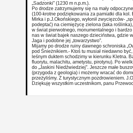
„Sadzonki” (1230 m n.p.m.).
Po drodze zatrzymujemy się na mały odpoczynek
(100-krotne podziękowania za pamiatki dla kol.
Mirka i p.J.Okońskiego, wyłonił zwycięzców- „s
podeptać) na ciemiężycę zielona (taka roślinka)
w świat pierwotnego, monumentalnego i bardzo 
nas w świat bajek naszego dzieciństwa, gdzie 
Jaga i podobne jej „towarzystwo”.
Mijamy po drodze ruiny dawnego schroniska „O
pod Śnieżnikiem.- Ktoś tu musiał niedawno być,
leśnym duktem schodzimy w kierunku Kletna. Ba
fluorytu, malachitu, ametystu, pirotynu). Po wie
do „Jaskini Niedźwiedziej”. Jeszcze małe busz
(przygoda z geologia) i możemy wracać do dom
przeżyliśmy. Z turystycznym pozdrowieniem. J.O
Dziękuję wszystkim uczestnikom, panu Przewodn