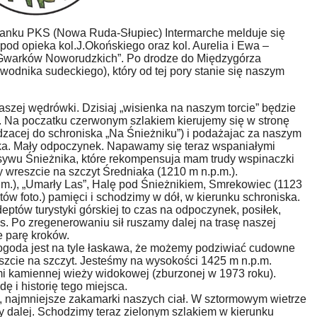
stanku PKS (Nowa Ruda-Słupiec) Intermarche melduje się
pod opieka kol.J.Okońskiego oraz kol. Aurelia i Ewa –
„Gwarków Noworudzkich”. Po drodze do Międzygórza
zewodnika sudeckiego), który od tej pory stanie się naszym
aszej wędrówki. Dzisiaj „wisienka na naszym torcie” będzie
 Na poczatku czerwonym szlakiem kierujemy się w stronę
dzacej do schroniska „Na Śnieżniku”) i podażajac za naszym
ka. Mały odpoczynek. Napawamy się teraz wspaniałymi
sywu Śnieżnika, które rekompensuja mam trudy wspinaczki
wreszcie na szczyt Średniaka (1210 m n.p.m.).
m.), „Umarły Las”, Halę pod Śnieżnikiem, Smrekowiec (1123
tów foto.) pamięci i schodzimy w dół, w kierunku schroniska.
ptów turystyki górskiej to czas na odpoczynek, posiłek,
s. Po zregenerowaniu sił ruszamy dalej na trasę naszej
e parę kroków.
goda jest na tyle łaskawa, że możemy podziwiać cudowne
eszcie na szczyt. Jesteśmy na wysokości 1425 m n.p.m.
i kamiennej wieży widokowej (zburzonej w 1973 roku).
ę i historię tego miejsca.
e, najmniejsze zakamarki naszych ciał. W sztormowym wietrze
y dalej. Schodzimy teraz zielonym szlakiem w kierunku