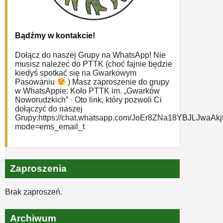
Bądźmy w kontakcie!
Dołącz do naszej Grupy na WhatsApp! Nie
musisz należeć do PTTK (choć fajnie będzie
kiedyś spotkać się na Gwarkowym
Pasowaniu
) Masz zaproszenie do grupy
w WhatsAppie: ‎Koło PTTK im. „Gwarków
Noworudzkich” · Oto link, który pozwoli Ci
dołączyć do naszej
Grupy:https://chat.whatsapp.com/JoEr8ZNa18YBJLJwaAk
mode=ems_email_t
Zaproszenia
Brak zaproszeń.
Archiwum