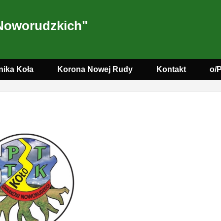
Noworudzkich"
nika Koła
Korona Nowej Rudy
Kontakt
o/