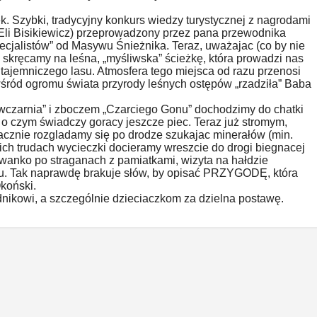
. Szybki, tradycyjny konkurs wiedzy turystycznej z nagrodami
 Eli Bisikiewicz) przeprowadzony przez pana przewodnika
pecjalistów” od Masywu Śnieżnika. Teraz, uważajac (co by nie
, skręcamy na leśna, „myśliwska” ścieżkę, która prowadzi nas
tajemniczego lasu. Atmosfera tego miejsca od razu przenosi
wśród ogromu świata przyrody leśnych ostępów „rzadziła” Baba
wczarnia” i zboczem „Czarciego Gonu” dochodzimy do chatki
 o czym świadczy goracy jeszcze piec. Teraz już stromym,
cznie rozgladamy się po drodze szukajac minerałów (min.
lkich trudach wycieczki docieramy wreszcie do drogi biegnacej
owanko po straganach z pamiatkami, wizyta na hałdzie
u. Tak naprawdę brakuje słów, by opisać PRZYGODĘ, która
koński.
ikowi, a szczególnie dzieciaczkom za dzielna postawę.