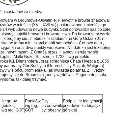
ć u sasiadów za miedza.
rowaru w Broumovie-Olivetinie. Pierwotnie browar znajdował
pożarów w mieście (XVI i XVII w.) postanowiono zmienić jego
1712-14 wybudowano nowe budynki. Szef oprowadził nas po całej
 historię i tajniki browaru i browarnictwa. Po browarze przyszła
i kierujemy się , niebieskim szlakiem na Górę Ostaš 701 m.
skalne formy min. czarci,diabli samochód – Čertovo auto ,
 , cyganka oraz dwa punkty widokowe. Niedaleko jest też dolny
 może innym razem. Z Ostaša przez Hlavnov kierujemy się
plica Matki Bożej Śnieżnej z 1733 r. wg projektu
aroku K.I. Dienzhofera , oraz schroniska Chata Hvezda z 1855
amy panoramy Gór Suchych (Ruprechticky Spicak, Waligóra)
Sowy w słońcu promieniała, jak gwiazda polarna). Z Hvezdy
 kierujemy się do Broumova , mety wędrówki. Pogoda dopisała,
borne, tak dalej trzymać.
Nr grupy
Punktów
Czy
Podpis i nr legitymacji
górskiej
wg reg.
przodownik
przodownika turystyki
wg reg. GOT
GOT
był obecny
górskiej