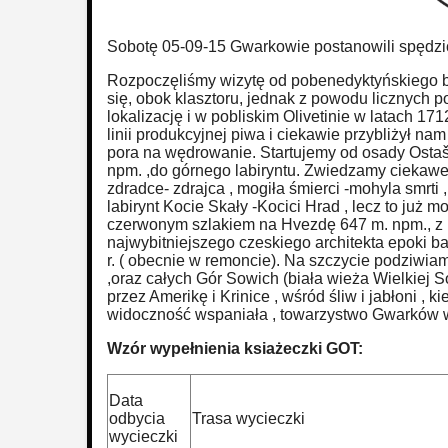
Sobotę 05-09-15 Gwarkowie postanowili spędzi
Rozpoczęliśmy wizytę od pobenedyktyńskiego b
się, obok klasztoru, jednak z powodu licznych 
lokalizację i w pobliskim Olivetinie w latach 
linii produkcyjnej piwa i ciekawie przybliżył nam
pora na wędrowanie. Startujemy od osady Ostaš 
npm. ,do górnego labiryntu. Zwiedzamy ciekawe 
zdradce- zdrajca , mogiła śmierci -mohyla smrti
labirynt Kocie Skały -Kocici Hrad , lecz to już
czerwonym szlakiem na Hvezdę 647 m. npm., z ka
najwybitniejszego czeskiego architekta epoki b
r. ( obecnie w remoncie). Na szczycie podziwi
,oraz całych Gór Sowich (biała wieża Wielkiej 
przez Amerikę i Krinice , wśród śliw i jabłoni ,
widoczność wspaniała , towarzystwo Gwarków wy
Wzór wypełnienia ksiażeczki GOT:
Data
odbycia
Trasa wycieczki
wycieczki