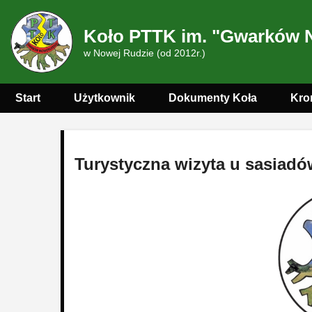
Koło PTTK im. "Gwarków 
w Nowej Rudzie (od 2012r.)
Start
Użytkownik
Dokumenty Koła
Kro
Turystyczna wizyta u sasiadó