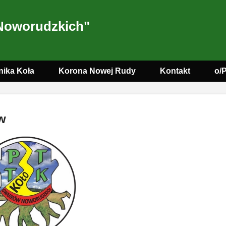
Noworudzkich"
nika Koła
Korona Nowej Rudy
Kontakt
o/
w