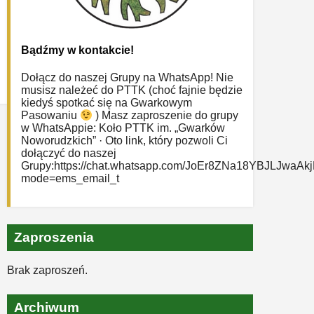
Bądźmy w kontakcie!
Dołącz do naszej Grupy na WhatsApp! Nie
musisz należeć do PTTK (choć fajnie będzie
kiedyś spotkać się na Gwarkowym
Pasowaniu
) Masz zaproszenie do grupy
w WhatsAppie: ‎Koło PTTK im. „Gwarków
Noworudzkich” · Oto link, który pozwoli Ci
dołączyć do naszej
Grupy:https://chat.whatsapp.com/JoEr8ZNa18YBJLJwaAk
mode=ems_email_t
Zaproszenia
Brak zaproszeń.
Archiwum