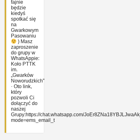
fajnie
będzie
kiedyś
spotkać się
na
Gwarkowym
Pasowaniu
) Masz
zaproszenie
do grupy w
WhatsAppie:
‎Koło PTTK
im.
„Gwarków
Noworudzkich”
· Oto link,
który
pozwoli Ci
dołączyć do
naszej
Grupy:https://chat.whatsapp.com/JoEr8ZNa18YBJLJwaAk
mode=ems_email_t