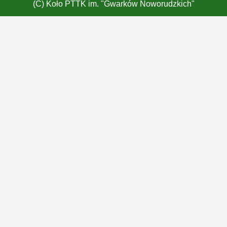
(C) Koło PTTK im. "Gwarków Noworudzkich"