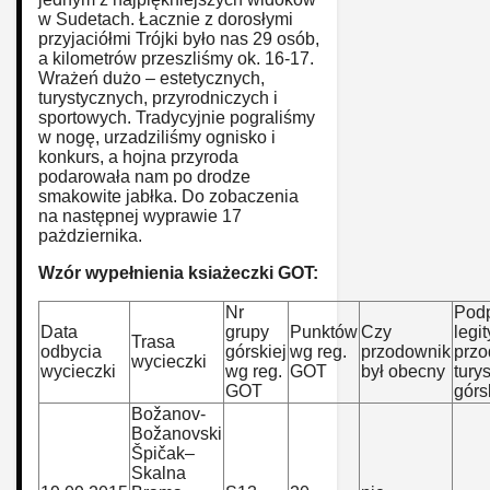
w Sudetach. Łacznie z dorosłymi
przyjaciółmi Trójki było nas 29 osób,
a kilometrów przeszliśmy ok. 16-17.
Wrażeń dużo – estetycznych,
turystycznych, przyrodniczych i
sportowych. Tradycyjnie pograliśmy
w nogę, urzadziliśmy ognisko i
konkurs, a hojna przyroda
podarowała nam po drodze
smakowite jabłka. Do zobaczenia
na następnej wyprawie 17
pażdziernika.
Wzór wypełnienia ksiażeczki GOT:
Nr
Podp
Data
grupy
Punktów
Czy
legi
Trasa
odbycia
górskiej
wg reg.
przodownik
prz
wycieczki
wycieczki
wg reg.
GOT
był obecny
turys
GOT
górs
Božanov-
Božanovski
Špičak–
Skalna