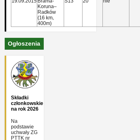
19.09.2015
Brama-
S13
20
nie
Koruna–
Radków
(16 km,
400m)
Ogłoszenia
Składki
członkowskie
na rok 2026
Na
podstawie
uchwały ZG
PTTK nr