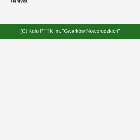
Henryka
(C) Koło PTTK im. "Gwarków Noworudzkich"