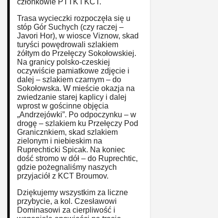
członkowie PTTK i KCT.
Trasa wycieczki rozpoczęła się u
stóp Gór Suchych (czy raczej –
Javori Hor), w wiosce Viznow, skad
turyści powędrowali szlakiem
żółtym do Przełęczy Sokołowskiej.
Na granicy polsko-czeskiej
oczywiście pamiatkowe zdjęcie i
dalej – szlakiem czarnym – do
Sokołowska. W mieście okazja na
zwiedzanie starej kaplicy i dalej
wprost w gościnne objęcia
„Andrzejówki”. Po odpoczynku – w
drogę – szlakiem ku Przełęczy Pod
Granicznkiem, skad szlakiem
zielonym i niebieskim na
Ruprechticki Spicak. Na koniec
dość stromo w dół – do Ruprechtic,
gdzie pożegnaliśmy naszych
przyjaciół z KCT Broumov.
Dziękujemy wszystkim za liczne
przybycie, a kol. Czesławowi
Dominasowi za cierpliwość i