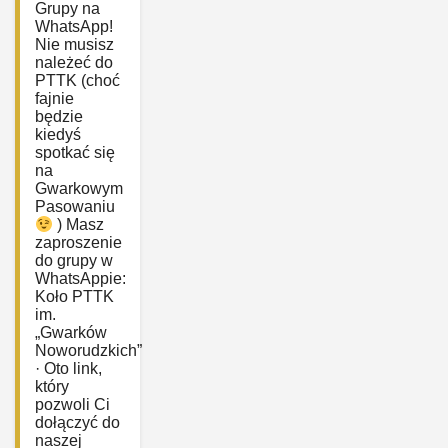
Grupy na
WhatsApp!
Nie musisz
należeć do
PTTK (choć
fajnie
będzie
kiedyś
spotkać się
na
Gwarkowym
Pasowaniu
) Masz
zaproszenie
do grupy w
WhatsAppie:
‎Koło PTTK
im.
„Gwarków
Noworudzkich”
· Oto link,
który
pozwoli Ci
dołączyć do
naszej