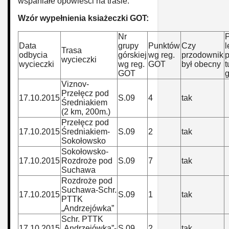
wspaniałe opowieści na trasie.
Wzór wypełnienia ksiażeczki GOT:
Nr
P
Data
grupy
Punktów
Czy
l
Trasa
odbycia
górskiej
wg reg.
przodownik
wycieczki
wycieczki
wg reg.
GOT
był obecny
t
GOT
g
Viznov-
Przełęcz pod
17.10.2015
S.09
4
tak
Średniakiem
(2 km, 200m.)
Przełęcz pod
17.10.2015
Średniakiem-
S.09
2
tak
Sokołowsko
Sokołowsko-
17.10.2015
Rozdroże pod
S.09
7
tak
Suchawa
Rozdroże pod
Suchawa-Schr.
17.10.2015
S.09
1
tak
PTTK
„Andrzejówka”
Schr. PTTK
17.10.2015
„Andrzejówka”-
S.09
2
tak