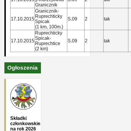
Granicznik
Granicznik-
Ruprechticky
17.10.2015
S.09
2
tak
Spicak
(1 km, 100m.)
Ruprechticky
Spicak-
17.10.2015
S.09
2
tak
Ruprechtice
(2 km)
Ogłoszenia
Składki
członkowskie
na rok 2026