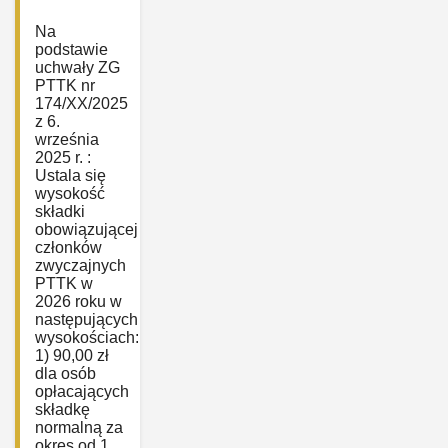
Na
podstawie
uchwały ZG
PTTK nr
174/XX/2025
z 6.
września
2025 r. :
Ustala się
wysokość
składki
obowiązującej
członków
zwyczajnych
PTTK w
2026 roku w
następujących
wysokościach:
1) 90,00 zł
dla osób
opłacających
składkę
normalną za
okres od 1