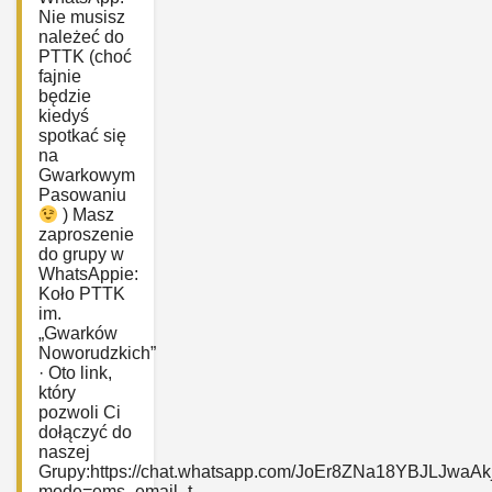
Nie musisz
należeć do
PTTK (choć
fajnie
będzie
kiedyś
spotkać się
na
Gwarkowym
Pasowaniu
) Masz
zaproszenie
do grupy w
WhatsAppie:
‎Koło PTTK
im.
„Gwarków
Noworudzkich”
· Oto link,
który
pozwoli Ci
dołączyć do
naszej
Grupy:https://chat.whatsapp.com/JoEr8ZNa18YBJLJwaAk
mode=ems_email_t