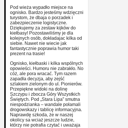
Pod wieża wypadło miejsce na
ognisko. Bardzo jesteśmy wdzięczni
turystom, że dbaja o porzadek i
zabezpieczenie logistyczne.
Dziękujemy za zestaw kijków do
kiełbasy! Pozostawiliśmy je dla
kolejnych osób, dokładajac kilka od
siebie. Nawet nie wiecie jak
fantastycznie poprawia humor taki
prezent na trasie!
Ognisko, kiełbaski i kilka wspólnych
opowieści. Humoru nie zabrakło. No
cóż, ale pora wracać. Tym razem
zapadła decyzja, aby zejść
szlakiem zielonym do ul. Pionierów.
Przepiękne widoki na dolinę
Szczypu i zbocza Góry Wszystkich
Świętych. Pod „Stara Lipa” smutna
niespodzianka – wandale połamali
drogowskazy i tablicę informacyjna.
Naprawdę szkoda, że w naszej
okolicy sa wciaż jeszcze ludzie,
którzy nie potrafia czytać i uważaja