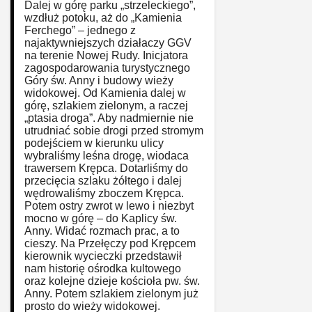
Dalej w górę parku „strzeleckiego”,
wzdłuż potoku, aż do „Kamienia
Ferchego” – jednego z
najaktywniejszych działaczy GGV
na terenie Nowej Rudy. Inicjatora
zagospodarowania turystycznego
Góry św. Anny i budowy wieży
widokowej. Od Kamienia dalej w
górę, szlakiem zielonym, a raczej
„ptasia droga”. Aby nadmiernie nie
utrudniać sobie drogi przed stromym
podejściem w kierunku ulicy
wybraliśmy leśna drogę, wiodaca
trawersem Krępca. Dotarliśmy do
przecięcia szlaku żółtego i dalej
wędrowaliśmy zboczem Krępca.
Potem ostry zwrot w lewo i niezbyt
mocno w górę – do Kaplicy św.
Anny. Widać rozmach prac, a to
cieszy. Na Przełęczy pod Krępcem
kierownik wycieczki przedstawił
nam historię ośrodka kultowego
oraz kolejne dzieje kościoła pw. św.
Anny. Potem szlakiem zielonym już
prosto do wieży widokowej.