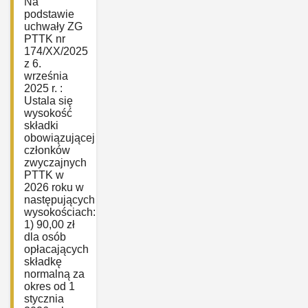
Na
podstawie
uchwały ZG
PTTK nr
174/XX/2025
z 6.
września
2025 r. :
Ustala się
wysokość
składki
obowiązującej
członków
zwyczajnych
PTTK w
2026 roku w
następujących
wysokościach:
1) 90,00 zł
dla osób
opłacających
składkę
normalną za
okres od 1
stycznia