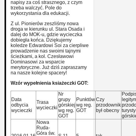
napisy za coś strasznego, z czym
trzeba walczyć. Pole do
wykorzystania dla edukacji.
Z ul. Pionierów zeszliśmy nowa
droga w kierunku ul. Stara Osada i
dalej do MOK-u, gdzie wycieczka
dobiegła końca. Dziękujemy
koledze Edwardowi Soi za cierpliwe
prowadzenie nas swoimi tajnymi
ścieżkami, a kol. Czesławowi
Dominasowi za wsparcie
merytoryczne. Już dziś zapraszamy
na nasze kolejne spacery!
Wzór wypełnienia ksiażeczki GOT:
Nr
Podpis
Data
grupy
Punktów
Czy
legity
Trasa
odbycia
górskiej
wg reg.
przodownik
przod
wycieczki
wycieczki
wg reg.
GOT
był obecny
turysty
GOT
górski
Nowa
Ruda-
Góra św.
2016.01.16
S.11
5
tak