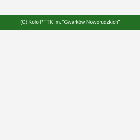
(C) Koło PTTK im. "Gwarków Noworudzkich"