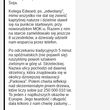
Soja.
Kolega Edward, ps. „odwołany”,
mimo wszystko nie dał się zwieść
kapryśnej naturze i dzielnie stawił
się na punkcie startowym, przy
noworudzkim MOK-u. Razem z nim
na starcie zameldowało się jeszcze
8 uczestników, a dziesiaty udzielił
nam wsparcia przez telefon.
Po odczekaniu tradycyjnych 5 minut
na spóźnialskich (nie pojawili się)
ruszyliśmy powoli szlakiem
zielonym w górę ul. Strzeleckiej.
Nazwa ulicy pochodzi od dawnej
strzelnicy, która znajdowała się w
okolicy dzisiejszej restauracji
„Parkowa”. Potem chwila refleksji
nad skrzemieniałym pniem drzewa,
które liczy sobie już 250 000 010 lat.
To jeden z najdłuższych okazów w
Europie. Jego twardość i długość
dała kilkoro z nam chwilę zadumy…