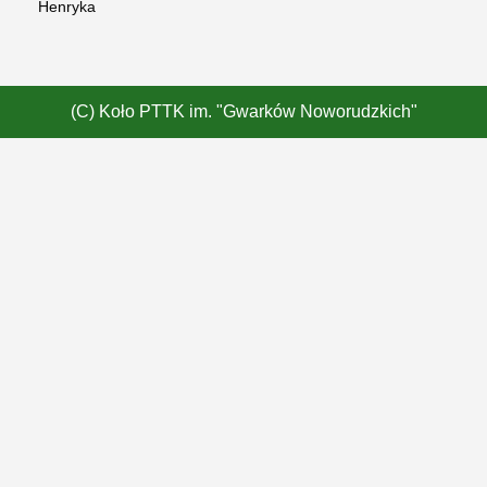
Henryka
(C) Koło PTTK im. "Gwarków Noworudzkich"