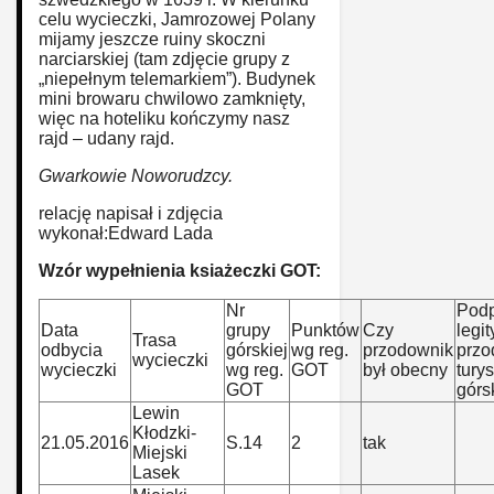
celu wycieczki, Jamrozowej Polany
mijamy jeszcze ruiny skoczni
narciarskiej (tam zdjęcie grupy z
„niepełnym telemarkiem”). Budynek
mini browaru chwilowo zamknięty,
więc na hoteliku kończymy nasz
rajd – udany rajd.
Gwarkowie Noworudzcy.
relację napisał i zdjęcia
wykonał:Edward Lada
Wzór wypełnienia ksiażeczki GOT:
Nr
Podp
Data
grupy
Punktów
Czy
legi
Trasa
odbycia
górskiej
wg reg.
przodownik
przo
wycieczki
wycieczki
wg reg.
GOT
był obecny
turys
GOT
górs
Lewin
Kłodzki-
21.05.2016
S.14
2
tak
Miejski
Lasek