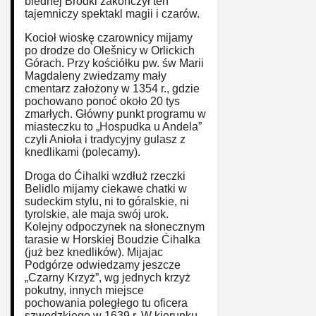
biednej Bródki zakończył ten
tajemniczy spektakl magii i czarów.
Kocioł wioskę czarownicy mijamy
po drodze do Olešnicy w Orlickich
Górach. Przy kościółku pw. św Marii
Magdaleny zwiedzamy mały
cmentarz założony w 1354 r., gdzie
pochowano ponoć około 20 tys
zmarłych. Główny punkt programu w
miasteczku to „Hospudka u Andela”
czyli Anioła i tradycyjny gulasz z
knedlikami (polecamy).
Droga do Ćihalki wzdłuż rzeczki
Belidlo mijamy ciekawe chatki w
sudeckim stylu, ni to góralskie, ni
tyrolskie, ale maja swój urok.
Kolejny odpoczynek na słonecznym
tarasie w Horskiej Boudzie Ćihalka
(już bez knedlików). Mijajac
Podgórze odwiedzamy jeszcze
„Czarny Krzyż”, wg jednych krzyż
pokutny, innych miejsce
pochowania poległego tu oficera
szwedzkiego w 1639 r. W kierunku