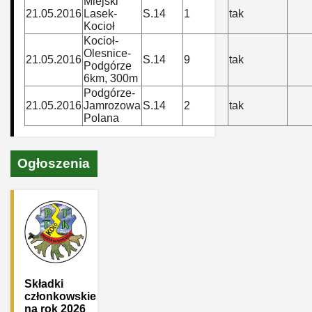
Miejski
21.05.2016
Lasek-
S.14
1
tak
Kocioł
Kocioł-
Olesnice-
21.05.2016
S.14
9
tak
Podgórze
6km, 300m
Podgórze-
21.05.2016
Jamrozowa
S.14
2
tak
Polana
Ogłoszenia
Składki
członkowskie
na rok 2026