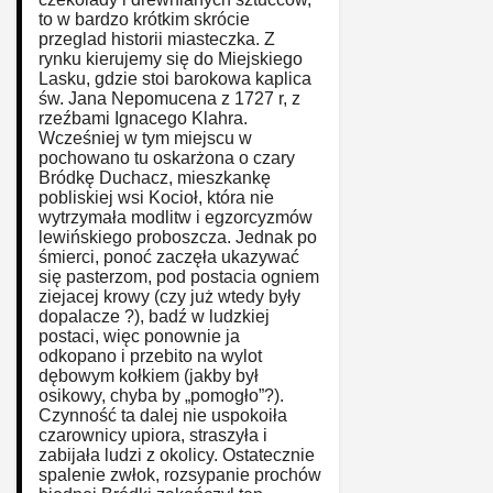
to w bardzo krótkim skrócie
przeglad historii miasteczka. Z
rynku kierujemy się do Miejskiego
Lasku, gdzie stoi barokowa kaplica
św. Jana Nepomucena z 1727 r, z
rzeźbami Ignacego Klahra.
Wcześniej w tym miejscu w
pochowano tu oskarżona o czary
Bródkę Duchacz, mieszkankę
pobliskiej wsi Kocioł, która nie
wytrzymała modlitw i egzorcyzmów
lewińskiego proboszcza. Jednak po
śmierci, ponoć zaczęła ukazywać
się pasterzom, pod postacia ogniem
ziejacej krowy (czy już wtedy były
dopalacze ?), badź w ludzkiej
postaci, więc ponownie ja
odkopano i przebito na wylot
dębowym kołkiem (jakby był
osikowy, chyba by „pomogło”?).
Czynność ta dalej nie uspokoiła
czarownicy­ upiora, straszyła i
zabijała ludzi z okolicy. Ostatecznie
spalenie zwłok, rozsypanie prochów