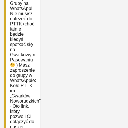
Grupy na
WhatsApp!
Nie musisz
należeć do
PTTK (choć
fajnie
będzie
kiedyś
spotkać się
na
Gwarkowym
Pasowaniu
) Masz
zaproszenie
do grupy w
WhatsAppie:
‎Koło PTTK
im.
„Gwarków
Noworudzkich”
· Oto link,
który
pozwoli Ci
dołączyć do
naszej