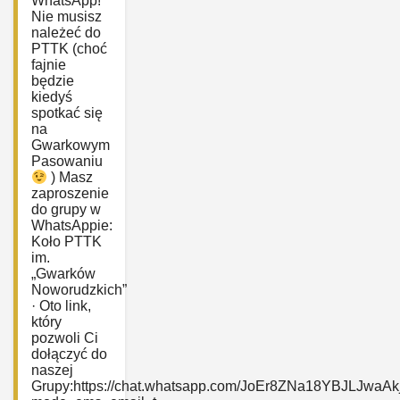
WhatsApp!
Nie musisz
należeć do
PTTK (choć
fajnie
będzie
kiedyś
spotkać się
na
Gwarkowym
Pasowaniu
) Masz
zaproszenie
do grupy w
WhatsAppie:
‎Koło PTTK
im.
„Gwarków
Noworudzkich”
· Oto link,
który
pozwoli Ci
dołączyć do
naszej
Grupy:https://chat.whatsapp.com/JoEr8ZNa18YBJLJwaAk