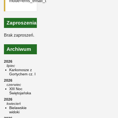
mode=ems_email_t
Zaproszenia
Brak zaproszeń.
Archiwum
2026
lipiec
Karkonosze z
Gortychem cz. I
2026
czerwiec
XIII Noc
Świętojańska
2026
kwiecień
Bielawskie
widoki