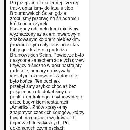
Po przejściu około jednej trzeciej
trasy, dotarliśmy do lasu u stóp
Broumowskich Ścian gdzie
zrobiliśmy przerwę na śniadanie i
krótki odpoczynek.
Następny odcinek drogi mieliśmy
wyznaczony szlakiem rowerowym
znakowanym kolorem niebieskim,
prowadzacym cały czas przez las
lub jego skrajem u podnóża
Brumowskich Ścian. Powietrze było
nasycone zapachem ściętych drzew
i żywicy a śliczne widoki nastrajały
radośnie, humory dopisywały i
wesołym rozmowom i żartom nie
było końca. Ten odcinek
przebyliśmy szybko chociaż bez
pośpiechu i oto dotarliśmy do
punktu kontrolnego, usytuowanego
przed budynkiem restauracji
„Amerika”. Znów spotykamy
znajomych czeskich kolegów, którzy
bywali na naszych wędrówkach i
imprezach turystycznych. Po
dokonanych czynnościach