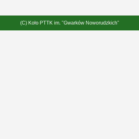
(C) Koło PTTK im. "Gwarków Noworudzkich"