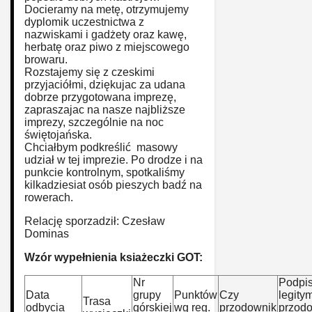
Docieramy na metę, otrzymujemy
dyplomik uczestnictwa z
nazwiskami i gadżety oraz kawę,
herbatę oraz piwo z miejscowego
browaru.
Rozstajemy się z czeskimi
przyjaciółmi, dziękujac za udana
dobrze przygotowana imprezę,
zapraszajac na nasze najbliższe
imprezy, szczególnie na noc
świętojańska.
Chciałbym podkreślić masowy
udział w tej imprezie. Po drodze i na
punkcie kontrolnym, spotkaliśmy
kilkadziesiat osób pieszych badź na
rowerach.
Relację sporzadził: Czesław
Dominas
Wzór wypełnienia ksiażeczki GOT:
Nr
Podpis
Data
grupy
Punktów
Czy
legity
Trasa
odbycia
górskiej
wg reg.
przodownik
przod