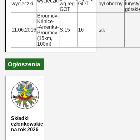
wycieczki
wycieczki
wg reg.
GOT
był obecny
turysty
GOT
górski
Broumov-
Krinice-
-Amerika-
11.06.2016
S.15
16
tak
Broumov
(15km,
100m)
Ogłoszenia
Składki
członkowskie
na rok 2026