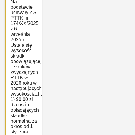
Na
podstawie
uchwały ZG
PTTK nr
174/XX/2025
z 6.
września
2025 r. :
Ustala się
wysokość
składki
obowiązującej
członków
zwyczajnych
PTTK w
2026 roku w
następujących
wysokościach:
1) 90,00 zł
dla osób
opłacających
składkę
normalną za
okres od 1
stycznia