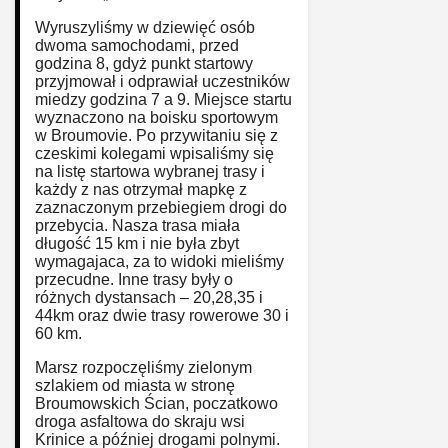
Wyruszyliśmy w dziewięć osób
dwoma samochodami, przed
godzina 8, gdyż punkt startowy
przyjmował i odprawiał uczestników
miedzy godzina 7 a 9. Miejsce startu
wyznaczono na boisku sportowym
w Broumovie. Po przywitaniu się z
czeskimi kolegami wpisaliśmy się
na listę startowa wybranej trasy i
każdy z nas otrzymał mapkę z
zaznaczonym przebiegiem drogi do
przebycia. Nasza trasa miała
długość 15 km i nie była zbyt
wymagajaca, za to widoki mieliśmy
przecudne. Inne trasy były o
różnych dystansach – 20,28,35 i
44km oraz dwie trasy rowerowe 30 i
60 km.
Marsz rozpoczęliśmy zielonym
szlakiem od miasta w stronę
Broumowskich Ścian, poczatkowo
droga asfaltowa do skraju wsi
Krinice a później drogami polnymi.