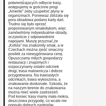
potwierdzajacych odbycie trasy,
wstępujemy w gościnne progi
„Ameriki” żeby uzupełnić płyny w
organizmach. Ponieważ zbliżała się
pora obiadowa podano karty dań.
Trudno się było oprzeć
proponowanym smakołykom, więc
zamówiliśmy indywidualnie obiady,
oczywiście z odpowiednimi
napojami. Muszę przyznać,że
„Kofola” ma znakomity smak, a w
Czechach można zjeść smaczny
posiłek za niewygórowana cenę.
Opuszczamy miłych gospodarzy
restauracji i znajomych i
rozpoczynamy ostatni odcinek
drogi, trasa malownicza i dobrze
przygotowana. Na trawiastych
odcinkach, trawa wykoszona, a
znakowanie doskonałe. Szkoda, że
na naszym terenie do znakowania
można mieć wiele zastrzeżeń.
Pod koniec trasy mamy mała mokra,
deszczowa przygodę, co wcale nie
popsuło dobrych nastrojów.