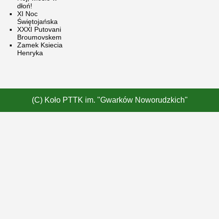
dłoń!
XI Noc
Świętojańska
XXXI Putovani
Broumovskem
Zamek Ksiecia
Henryka
(C) Koło PTTK im. "Gwarków Noworudzkich"