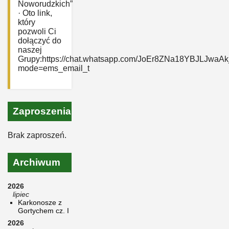
Noworudzkich”
· Oto link,
który
pozwoli Ci
dołączyć do
naszej
Grupy:https://chat.whatsapp.com/JoEr8ZNa18YBJLJwaAk
mode=ems_email_t
Zaproszenia
Brak zaproszeń.
Archiwum
2026
lipiec
Karkonosze z
Gortychem cz. I
2026