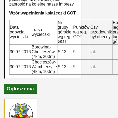
zaprosić na kolejne nasze imprezy.
Wzór wypełnienia ksiażeczki GOT:
Nr
Po
Data
grupy
Punktów
Czy
le
Trasa
odbycia
górskiej
wg reg.
przodownik
pr
wycieczki
wycieczki
wg reg.
GOT
był obecny
tur
GOT
gó
Borowina-
30.07.2016
Chocieszów
S.13
9
tak
(7km, 200m)
Chocieszów-
30.07.2016
Wambierzyce
S.13
5
tak
(4km, 100m)
Ogłoszenia