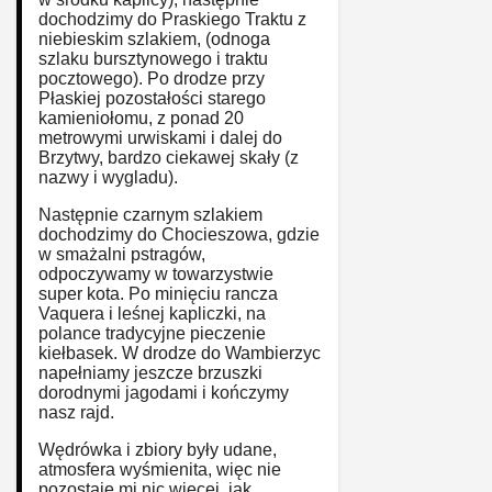
dochodzimy do Praskiego Traktu z
niebieskim szlakiem, (odnoga
szlaku bursztynowego i traktu
pocztowego). Po drodze przy
Płaskiej pozostałości starego
kamieniołomu, z ponad 20
metrowymi urwiskami i dalej do
Brzytwy, bardzo ciekawej skały (z
nazwy i wygladu).
Następnie czarnym szlakiem
dochodzimy do Chocieszowa, gdzie
w smażalni pstragów,
odpoczywamy w towarzystwie
super kota. Po minięciu rancza
Vaquera i leśnej kapliczki, na
polance tradycyjne pieczenie
kiełbasek. W drodze do Wambierzyc
napełniamy jeszcze brzuszki
dorodnymi jagodami i kończymy
nasz rajd.
Wędrówka i zbiory były udane,
atmosfera wyśmienita, więc nie
pozostaje mi nic więcej, jak