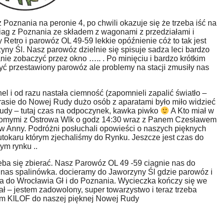
Poznania na peronie 4, po chwili okazuje się że trzeba iść na
iag z Poznania ze składem z wagonami z przedziałami i
Retro i parowóz OL 49-59 lekkie opóźnienie cóż to tak jest
zyny Śl. Nasz parowóz dzielnie się spisuje sadza leci bardzo
ie zobaczyć przez okno ….. . Po minięciu i bardzo krótkim
yć przestawiony parowóz ale problemy na stacji zmusiły nas
el i od razu nastała ciemność (zapomnieli zapalić światło –
trasie do Nowej Rudy dużo osób z aparatami było miło widzieć
udy – tutaj czas na odpoczynek, kawka piwko
A Kto miał w
najomymi z Ostrowa Wlk o godz 14:30 wraz z Panem Czesławem
Anny. Podróżni posłuchali opowieści o naszych pięknych
autokaru którym zjechaliśmy do Rynku. Jeszcze jest czas do
ym rynku ..
eba się zbierać. Nasz Parowóz OL 49 -59 ciagnie nas do
 nas spalinówka. docieramy do Jaworzyny Śl gdzie parowóz i
ła do Wrocławia Gł i do Poznania. Wycieczka kończy się we
ł – jestem zadowolony, super towarzystwo i teraz trzeba
em KILOF do naszej pięknej Nowej Rudy