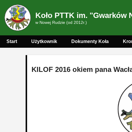
Koło PTTK im. "Gwarków 
w Nowej Rudzie (od 2012r.)
Start
Użytkownik
Dokumenty Koła
Kro
KILOF 2016 okiem pana Wacł