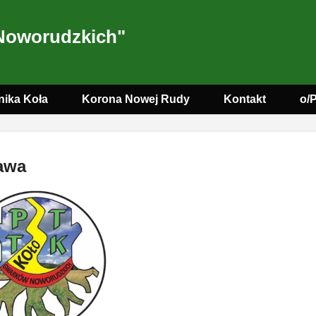
Noworudzkich"
nika Koła
Korona Nowej Rudy
Kontakt
o/
awa