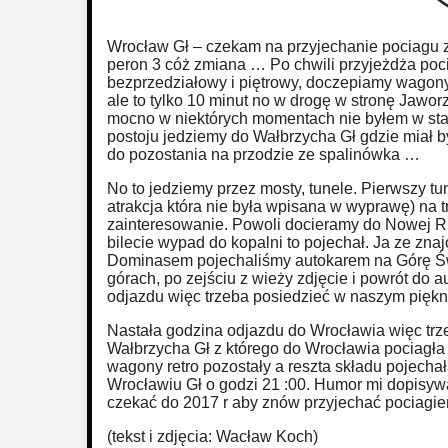
Wrocław Gł – czekam na przyjechanie pociagu z 
peron 3 cóż zmiana … Po chwili przyjeżdża poc
bezprzedziałowy i piętrowy, doczepiamy wagony 
ale to tylko 10 minut no w drogę w stronę Jawor
mocno w niektórych momentach nie byłem w stan
postoju jedziemy do Wałbrzycha Gł gdzie miał b
do pozostania na przodzie ze spalinówka …
No to jedziemy przez mosty, tunele. Pierwszy tun
atrakcja która nie była wpisana w wyprawę) na 
zainteresowanie. Powoli docieramy do Nowej R
bilecie wypad do kopalni to pojechał. Ja ze z
Dominasem pojechaliśmy autokarem na Górę Św 
górach, po zejściu z wieży zdjęcie i powrót do 
odjazdu więc trzeba posiedzieć w naszym piękn
Nastała godzina odjazdu do Wrocławia więc trz
Wałbrzycha Gł z którego do Wrocławia pociagła
wagony retro pozostały a reszta składu pojecha
Wrocławiu Gł o godzi 21 :00. Humor mi dopisywa
czekać do 2017 r aby znów przyjechać pociagi
(tekst i zdjęcia: Wacław Koch)