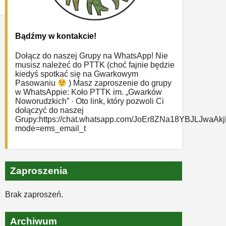
Bądźmy w kontakcie!
Dołącz do naszej Grupy na WhatsApp! Nie
musisz należeć do PTTK (choć fajnie będzie
kiedyś spotkać się na Gwarkowym
Pasowaniu
) Masz zaproszenie do grupy
w WhatsAppie: ‎Koło PTTK im. „Gwarków
Noworudzkich” · Oto link, który pozwoli Ci
dołączyć do naszej
Grupy:https://chat.whatsapp.com/JoEr8ZNa18YBJLJwaAk
mode=ems_email_t
Zaproszenia
Brak zaproszeń.
Archiwum