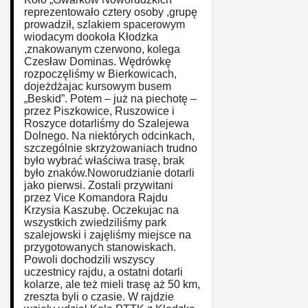
reprezentowało cztery osoby ,grupę
prowadził, szlakiem spacerowym
wiodacym dookoła Kłodzka
,znakowanym czerwono, kolega
Czesław Dominas. Wędrówkę
rozpoczęliśmy w Bierkowicach,
dojeżdżajac kursowym busem
„Beskid”. Potem – już na piechotę –
przez Piszkowice, Ruszowice i
Roszyce dotarliśmy do Szalejewa
Dolnego. Na niektórych odcinkach,
szczególnie skrzyżowaniach trudno
było wybrać właściwa trasę, brak
było znaków.Noworudzianie dotarli
jako pierwsi. Zostali przywitani
przez Vice Komandora Rajdu
Krzysia Kaszubę. Oczekujac na
wszystkich zwiedziliśmy park
szalejowski i zajęliśmy miejsce na
przygotowanych stanowiskach.
Powoli dochodzili wszyscy
uczestnicy rajdu, a ostatni dotarli
kolarze, ale też mieli trasę aż 50 km,
zreszta byli o czasie. W rajdzie