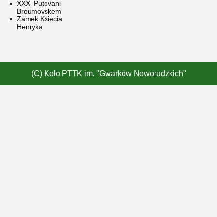
XXXI Putovani
Broumovskem
Zamek Ksiecia
Henryka
(C) Koło PTTK im. "Gwarków Noworudzkich"