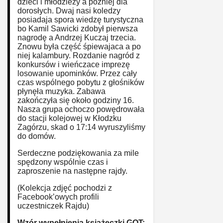
dzieci i młodzieży a później dla
dorosłych. Dwaj nasi koledzy
posiadaja spora wiedzę turystyczna
bo Kamil Sawicki zdobył pierwsza
nagrodę a Andrzej Kuczaj trzecia.
Znowu była część śpiewajaca a po
niej kalambury. Rozdanie nagród z
konkursów i wieńczace imprezę
losowanie upominków. Przez cały
czas wspólnego pobytu z głośników
płynęła muzyka. Zabawa
zakończyła się około godziny 16.
Nasza grupa ochoczo powędrowała
do stacji kolejowej w Kłodzku
Zagórzu, skad o 17:14 wyruszyliśmy
do domów.
Serdeczne podziękowania za mile
spędzony wspólnie czas i
zaproszenie na następne rajdy.
(Kolekcja zdjęć pochodzi z
Facebook’owych profili
uczestniczek Rajdu)
Wzór wypełnienia ksiażeczki GOT: