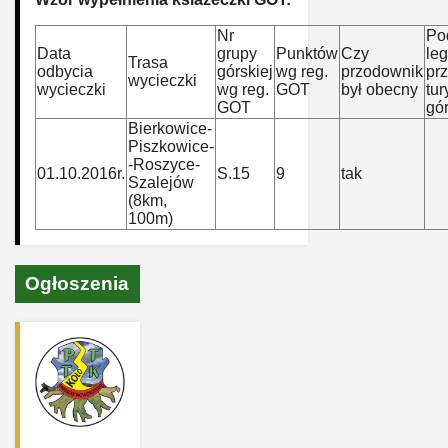
Nr
Pod
Data
grupy
Punktów
Czy
leg
Trasa
odbycia
górskiej
wg reg.
przodownik
pr
wycieczki
wycieczki
wg reg.
GOT
był obecny
tur
GOT
gór
Bierkowice-
Piszkowice-
-Roszyce-
01.10.2016r.
S.15
9
tak
Szalejów
(8km,
100m)
Ogłoszenia