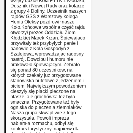
wzięły udział Koła PTTK z Kłodzka,
Dusznik i Nowej Rudy oraz kolarze
z grupy 4 Doliny. Uczestnik naszych
rajdów GSS z Warszawy kolega
Heniu Oleksy pozdrowił nasze
Koło.Końcowa wspólna część rajdu
otworzył prezes Oddziału Ziemi
Kłodzkiej Marek Krzan. Śpiewajaco
przywitały też przybyłych panie i
panowie z Koła Gospodyń z
Szalejowa, wprowadzajac radosny
nastrój. Dowcipu i humoru nie
brakowało śpiewajacym. Zebrało
się ponad 80 uczestników, na
których czekały już przygotowane
stanowiska bufetowe z jedzeniem i
piciem. Największym powodzeniem
cieszyły się placki pieczone na
blasze, ale grochówka też była
smaczna. Przygotowane też były
ogniska do pieczenia ziemniaków.
Nasza grupa skwapliwie z tego
skorzystała. Powoli impreza
nabierała rozmachu, odbył się
konkurs turystyczny, najpierw dla