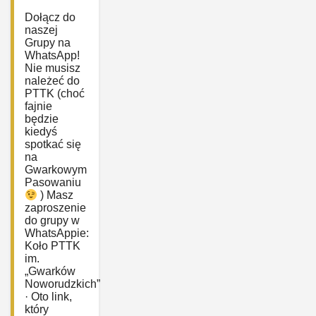
Dołącz do
naszej
Grupy na
WhatsApp!
Nie musisz
należeć do
PTTK (choć
fajnie
będzie
kiedyś
spotkać się
na
Gwarkowym
Pasowaniu
) Masz
zaproszenie
do grupy w
WhatsAppie:
‎Koło PTTK
im.
„Gwarków
Noworudzkich”
· Oto link,
który