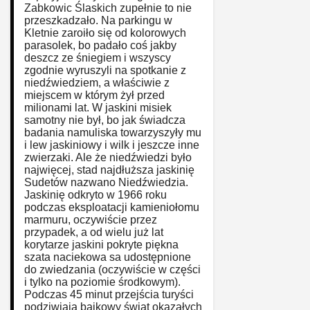
Zabkowic Ślaskich zupełnie to nie
przeszkadzało. Na parkingu w
Kletnie zaroiło się od kolorowych
parasolek, bo padało coś jakby
deszcz ze śniegiem i wszyscy
zgodnie wyruszyli na spotkanie z
niedźwiedziem, a właściwie z
miejscem w którym żył przed
milionami lat. W jaskini misiek
samotny nie był, bo jak świadcza
badania namuliska towarzyszyły mu
i lew jaskiniowy i wilk i jeszcze inne
zwierzaki. Ale że niedźwiedzi było
najwięcej, stad najdłuższa jaskinię
Sudetów nazwano Niedźwiedzia.
Jaskinię odkryto w 1966 roku
podczas eksploatacji kamieniołomu
marmuru, oczywiście przez
przypadek, a od wielu już lat
korytarze jaskini pokryte piękna
szata naciekowa sa udostępnione
do zwiedzania (oczywiście w części
i tylko na poziomie środkowym).
Podczas 45 minut przejścia turyści
podziwiaja bajkowy świat okazałych