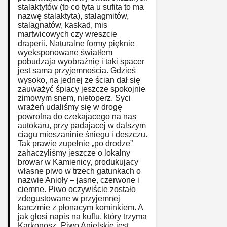
stalaktytów (to co tyta u sufita to ma
nazwę stalaktyta), stalagmitów,
stalagnatów, kaskad, mis
martwicowych czy wreszcie
draperii. Naturalne formy pięknie
wyeksponowane światłem
pobudzaja wyobraźnię i taki spacer
jest sama przyjemnościa. Gdzieś
wysoko, na jednej ze ścian dał się
zauważyć śpiacy jeszcze spokojnie
zimowym snem, nietoperz. Syci
wrażeń udaliśmy się w drogę
powrotna do czekajacego na nas
autokaru, przy padajacej w dalszym
ciagu mieszaninie śniegu i deszczu.
Tak prawie zupełnie „po drodze”
zahaczyliśmy jeszcze o lokalny
browar w Kamienicy, produkujacy
własne piwo w trzech gatunkach o
nazwie Anioły – jasne, czerwone i
ciemne. Piwo oczywiście zostało
zdegustowane w przyjemnej
karczmie z płonacym kominkiem. A
jak głosi napis na kuflu, który trzyma
Karkonosz „Piwo Anielskie jest