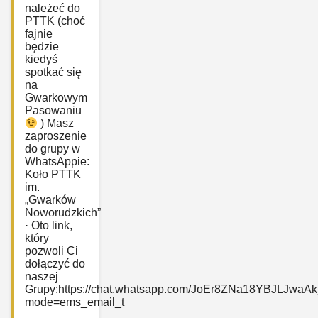
należeć do
PTTK (choć
fajnie
będzie
kiedyś
spotkać się
na
Gwarkowym
Pasowaniu
) Masz
zaproszenie
do grupy w
WhatsAppie:
‎Koło PTTK
im.
„Gwarków
Noworudzkich”
· Oto link,
który
pozwoli Ci
dołączyć do
naszej
Grupy:https://chat.whatsapp.com/JoEr8ZNa18YBJLJwaAk
mode=ems_email_t