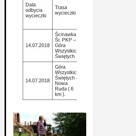
grupy
Punków
Data
Cz
Trasa
górskiej
wg reg.
odbycia
pr
wycieczki
wg reg.
GOT
wycieczki
by
GOT
PTTK
PTTK
Ścinawka
Śr. PKP –
14.07.2018
Góra
S.11
8
Ta
Wszystkich
Świętych
Góra
Wszystkich
Świętych –
14.07.2018
S.11
6
Ta
Nowa
Ruda ( 6
km ).