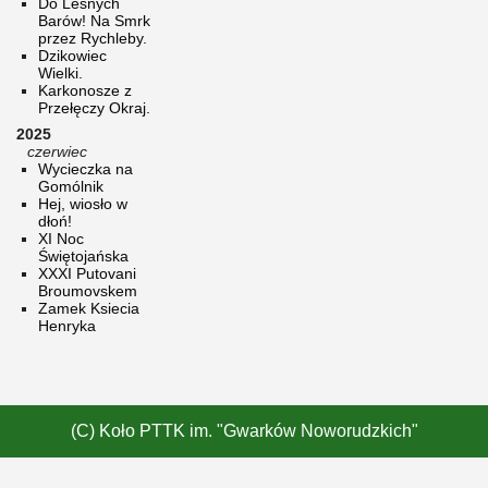
Do Leśnych
Barów! Na Smrk
przez Rychleby.
Dzikowiec
Wielki.
Karkonosze z
Przełęczy Okraj.
2025
czerwiec
Wycieczka na
Gomólnik
Hej, wiosło w
dłoń!
XI Noc
Świętojańska
XXXI Putovani
Broumovskem
Zamek Ksiecia
Henryka
(C) Koło PTTK im. "Gwarków Noworudzkich"