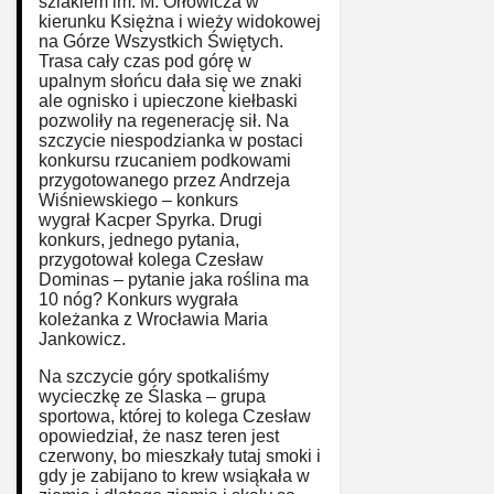
szlakiem im. M. Orłowicza w
kierunku Księżna i wieży widokowej
na Górze Wszystkich Świętych.
Trasa cały czas pod górę w
upalnym słońcu dała się we znaki
ale ognisko i upieczone kiełbaski
pozwoliły na regenerację sił. Na
szczycie niespodzianka w postaci
konkursu rzucaniem podkowami
przygotowanego przez Andrzeja
Wiśniewskiego – konkurs
wygrał Kacper Spyrka. Drugi
konkurs, jednego pytania,
przygotował kolega Czesław
Dominas – pytanie jaka roślina ma
10 nóg? Konkurs wygrała
koleżanka z Wrocławia Maria
Jankowicz.
Na szczycie góry spotkaliśmy
wycieczkę ze Ślaska – grupa
sportowa, której to kolega Czesław
opowiedział, że nasz teren jest
czerwony, bo mieszkały tutaj smoki i
gdy je zabijano to krew wsiąkała w