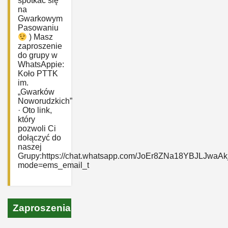
spotkać się
na
Gwarkowym
Pasowaniu
) Masz
zaproszenie
do grupy w
WhatsAppie:
‎Koło PTTK
im.
„Gwarków
Noworudzkich”
· Oto link,
który
pozwoli Ci
dołączyć do
naszej
Grupy:https://chat.whatsapp.com/JoEr8ZNa18YBJLJwaAk
mode=ems_email_t
Zaproszenia