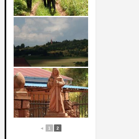
◄
1
2