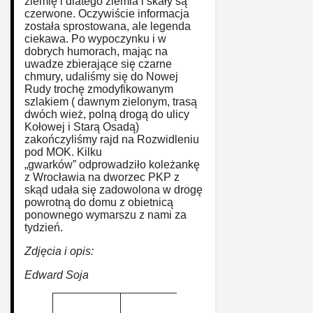
ziemię i dlatego ziemia i skały są
czerwone. Oczywiście informacja
została sprostowana, ale legenda
ciekawa. Po wypoczynku i w
dobrych humorach, mając na
uwadze zbierające się czarne
chmury, udaliśmy się do Nowej
Rudy trochę zmodyfikowanym
szlakiem ( dawnym zielonym, trasą
dwóch wież, polną drogą do ulicy
Kołowej i Starą Osadą)
zakończyliśmy rajd na Rozwidleniu
pod MOK. Kilku
„gwarków” odprowadziło koleżankę
z Wrocławia na dworzec PKP z
skąd udała się zadowolona w drogę
powrotną do domu z obietnicą
ponownego wymarszu z nami za
tydzień.
Zdjęcia i opis:
Edward Soja
Nr