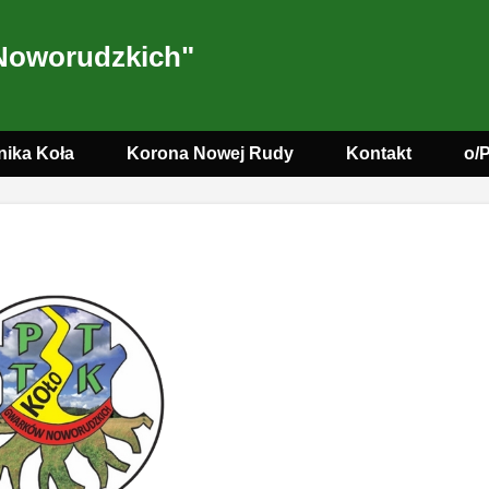
Noworudzkich"
nika Koła
Korona Nowej Rudy
Kontakt
o/