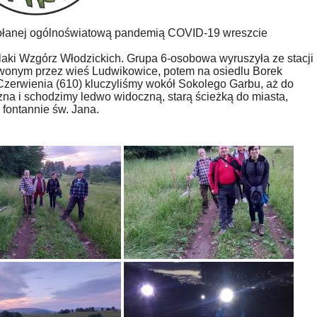
wołanej ogólnoświatową pandemią COVID-19 wreszcie
aki Wzgórz Włodzickich. Grupa 6-osobowa wyruszyła ze stacji
rwonym przez wieś Ludwikowice, potem na osiedlu Borek
Czerwienia (610) kluczyliśmy wokół Sokolego Garbu, aż do
zna i schodzimy ledwo widoczną, starą ścieżką do miasta,
 fontannie św. Jana.