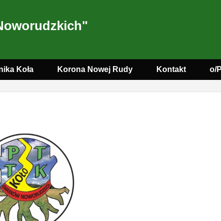
Noworudzkich"
nika Koła
Korona Nowej Rudy
Kontakt
o/