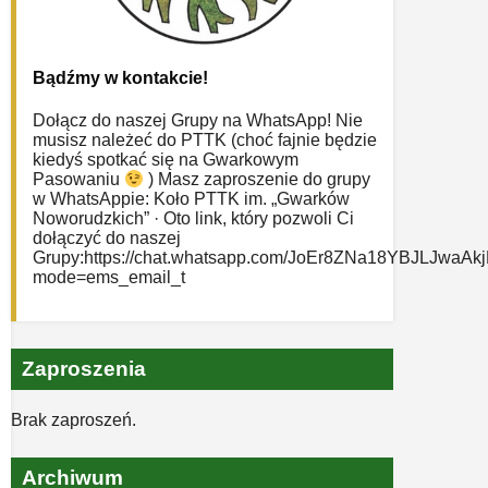
Bądźmy w kontakcie!
Dołącz do naszej Grupy na WhatsApp! Nie
musisz należeć do PTTK (choć fajnie będzie
kiedyś spotkać się na Gwarkowym
Pasowaniu
) Masz zaproszenie do grupy
w WhatsAppie: ‎Koło PTTK im. „Gwarków
Noworudzkich” · Oto link, który pozwoli Ci
dołączyć do naszej
Grupy:https://chat.whatsapp.com/JoEr8ZNa18YBJLJwaAk
mode=ems_email_t
Zaproszenia
Brak zaproszeń.
Archiwum