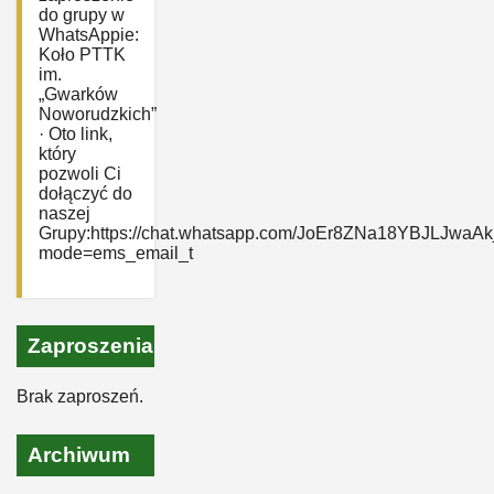
do grupy w
WhatsAppie:
‎Koło PTTK
im.
„Gwarków
Noworudzkich”
· Oto link,
który
pozwoli Ci
dołączyć do
naszej
Grupy:https://chat.whatsapp.com/JoEr8ZNa18YBJLJwaAk
mode=ems_email_t
Zaproszenia
Brak zaproszeń.
Archiwum