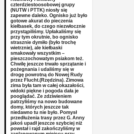
czterdziestoosobowej grupy
(NUTW i PTTK) niosły się
zapewne daleko. Ognisko już było
gotowe akurat do pieczenia
kiełbasek, do czego niezwłocznie
przystąpiliśmy. Upłakaliśmy się
przy tym okrutnie, bo ognisko
strasznie dymiło (było trochę
wietrznie), ale kiełbaski
smakowały wszystkim –
pieszczochowatym psiakom też.
Chwilę jeszcze trwało sprzątanie i
pożegnania i udaliśmy się w
drogę powrotną do Nowej Rudy
przez Flucht.(Rzędzina). Zimowa
zima była tam w całej okazałości,
widoki piękne i pogoda dała je
pooglądać. Ze zdziwieniem
patrzyliśmy na nowo budowane
domy, których jeszcze tak
niedawno tu nie było. Pomysł
przedłużenia trasy przez G. Anny
jakoś upadł jeszcze szybciej niż
powstał i rajd zakończyliśmy w
zaplanowanym miejscu przy