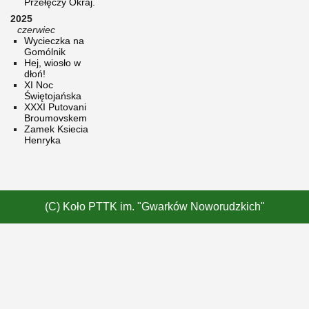
Przełęczy Okraj.
2025
czerwiec
Wycieczka na
Gomólnik
Hej, wiosło w
dłoń!
XI Noc
Świętojańska
XXXI Putovani
Broumovskem
Zamek Ksiecia
Henryka
(C) Koło PTTK im. "Gwarków Noworudzkich"