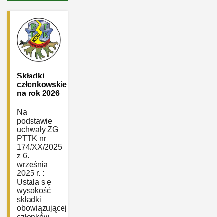
Składki
członkowskie
na rok 2026
Na
podstawie
uchwały ZG
PTTK nr
174/XX/2025
z 6.
września
2025 r. :
Ustala się
wysokość
składki
obowiązującej
członków