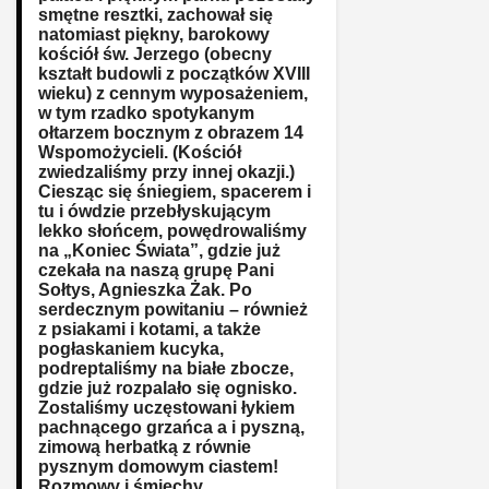
smętne resztki, zachował się
natomiast piękny, barokowy
kościół św. Jerzego (obecny
kształt budowli z początków XVIII
wieku) z cennym wyposażeniem,
w tym rzadko spotykanym
ołtarzem bocznym z obrazem 14
Wspomożycieli. (Kościół
zwiedzaliśmy przy innej okazji.)
Ciesząc się śniegiem, spacerem i
tu i ówdzie przebłyskującym
lekko słońcem, powędrowaliśmy
na „Koniec Świata”, gdzie już
czekała na naszą grupę Pani
Sołtys, Agnieszka Żak. Po
serdecznym powitaniu – również
z psiakami i kotami, a także
pogłaskaniem kucyka,
podreptaliśmy na białe zbocze,
gdzie już rozpalało się ognisko.
Zostaliśmy uczęstowani łykiem
pachnącego grzańca a i pyszną,
zimową herbatką z równie
pysznym domowym ciastem!
Rozmowy i śmiechy