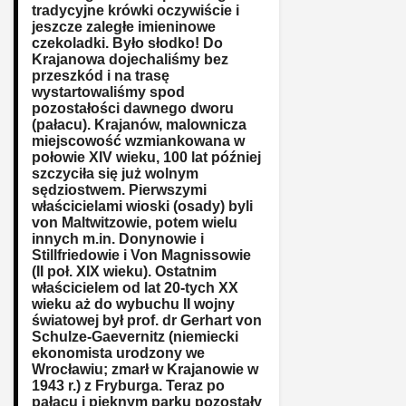
tradycyjne krówki oczywiście i
jeszcze zaległe imieninowe
czekoladki. Było słodko! Do
Krajanowa dojechaliśmy bez
przeszkód i na trasę
wystartowaliśmy spod
pozostałości dawnego dworu
(pałacu). Krajanów, malownicza
miejscowość wzmiankowana w
połowie XIV wieku, 100 lat później
szczyciła się już wolnym
sędziostwem. Pierwszymi
właścicielami wioski (osady) byli
von Maltwitzowie, potem wielu
innych m.in. Donynowie i
Stillfriedowie i Von Magnissowie
(II poł. XIX wieku). Ostatnim
właścicielem od lat 20-tych XX
wieku aż do wybuchu II wojny
światowej był prof. dr Gerhart von
Schulze-Gaevernitz (niemiecki
ekonomista urodzony we
Wrocławiu; zmarł w Krajanowie w
1943 r.) z Fryburga. Teraz po
pałacu i pięknym parku pozostały