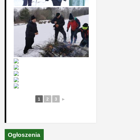
1
2
3
►
Ogłoszenia