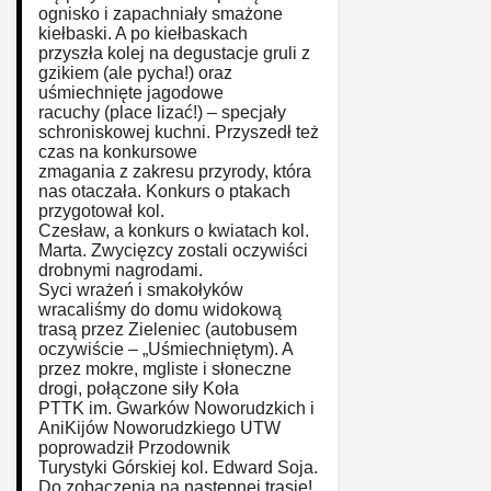
ognisko i zapachniały smażone
kiełbaski. A po kiełbaskach
przyszła kolej na degustacje gruli z
gzikiem (ale pycha!) oraz
uśmiechnięte jagodowe
racuchy (place lizać!) – specjały
schroniskowej kuchni. Przyszedł też
czas na konkursowe
zmagania z zakresu przyrody, która
nas otaczała. Konkurs o ptakach
przygotował kol.
Czesław, a konkurs o kwiatach kol.
Marta. Zwycięzcy zostali oczywiści
drobnymi nagrodami.
Syci wrażeń i smakołyków
wracaliśmy do domu widokową
trasą przez Zieleniec (autobusem
oczywiście – „Uśmiechniętym). A
przez mokre, mgliste i słoneczne
drogi, połączone siły Koła
PTTK im. Gwarków Noworudzkich i
AniKijów Noworudzkiego UTW
poprowadził Przodownik
Turystyki Górskiej kol. Edward Soja.
Do zobaczenia na następnej trasie!