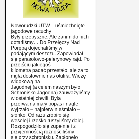
Noworudzki UTW – uśmiechnięte
jagodowe racuchy
Były przepyszne. Ale zanim do nich
dotarliśmy… Do Przełęczy Nad
Porębą dojechaliśmy w
padającym deszczu. Zapowiadał
się parasolowo-pelerynowy rajd. Po
przejściu jakiegoś
kilometra padać przestało, ale za to
mgła dosłownie nas otuliła. Wieżę
widokową na
Jagodnej (a celem naszym było
Schronisko Jagodna) zauważyliśmy
w ostatniej chwili. Była
przerwa na mały popas i nagle
wyjrzało – najpierw nieśmiało –
słonko. Od razu zrobiło się
weselej i rześko ruszyliśmy dalej.
Rozpogodziło się zupełnie i z
przyjemnością rozgościliśmy
się przy schronisku. Zapłonęło