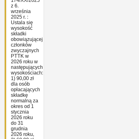
174/XX/2025
z 6.
września
2025 r. :
Ustala się
wysokość
składki
obowiązującej
członków
zwyczajnych
PTTK w
2026 roku w
następujących
wysokościach:
1) 90,00 zł
dla osób
opłacających
składkę
normalną za
okres od 1
stycznia
2026 roku
do 31
grudnia
2026 roku,