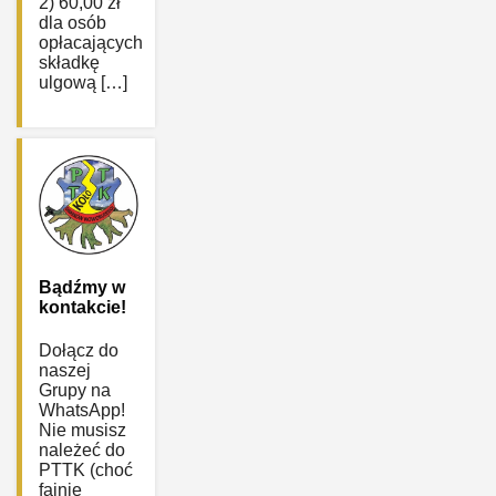
2) 60,00 zł
dla osób
opłacających
składkę
ulgową […]
Bądźmy w
kontakcie!
Dołącz do
naszej
Grupy na
WhatsApp!
Nie musisz
należeć do
PTTK (choć
fajnie