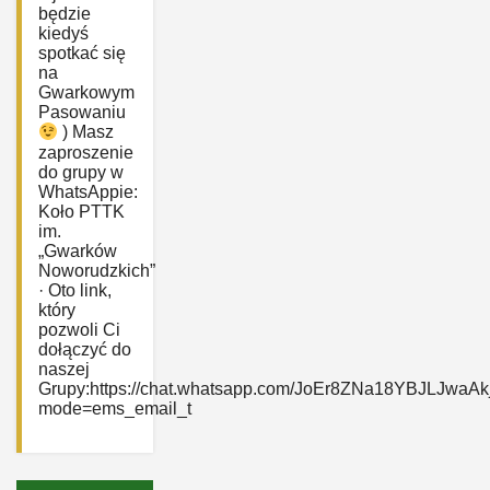
będzie
kiedyś
spotkać się
na
Gwarkowym
Pasowaniu
) Masz
zaproszenie
do grupy w
WhatsAppie:
‎Koło PTTK
im.
„Gwarków
Noworudzkich”
· Oto link,
który
pozwoli Ci
dołączyć do
naszej
Grupy:https://chat.whatsapp.com/JoEr8ZNa18YBJLJwaAk
mode=ems_email_t