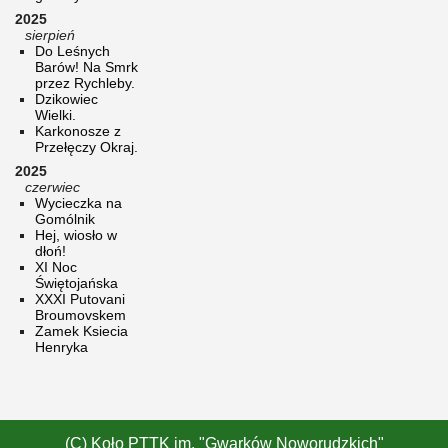
2025
sierpień
Do Leśnych
Barów! Na Smrk
przez Rychleby.
Dzikowiec
Wielki.
Karkonosze z
Przełęczy Okraj.
2025
czerwiec
Wycieczka na
Gomólnik
Hej, wiosło w
dłoń!
XI Noc
Świętojańska
XXXI Putovani
Broumovskem
Zamek Ksiecia
Henryka
(C) Koło PTTK im. "Gwarków Noworudzkich"