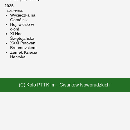
2025
czerwiec
Wycieczka na
Gomólnik
Hej, wiosło w
dłoń!
XI Noc
Świętojańska
XXXI Putovani
Broumovskem
Zamek Ksiecia
Henryka
(C) Koło PTTK im. "Gwarków Noworudzkich"