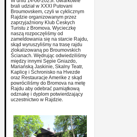
W dniu 14-06-2025r. Gwarkowie
brali udział w XXXI Putovani
Broumovskem, czyli w cyklicznym
Rajdzie organizowanym przez
zaprzyjaźniony Klub Ceskych
Turistu z Bromova. Wycieczkę
naszą rozpoczęliśmy od
zameldowania się na starcie Rajdu,
skąd wyruszyliśmy na trasę rajdu
zlokalizowaną po Broumovskich
Ścianach. Wędrując odwiedziliśmy
między innymi Sępie Gniazdo,
Mariańską Jaskinie, Skalny Teatr,
Kaplicę i Schronisko na Hvezde
oraz Restauracje Amerike z skąd
powróciliśmy do Bromova na metę
Rajdu aby odebrać pamiątkową
odznakę i dyplom potwierdzający
uczestnictwo w Rajdzie.