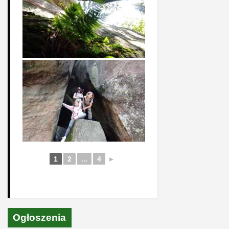
1
2
...
4
►
Ogłoszenia