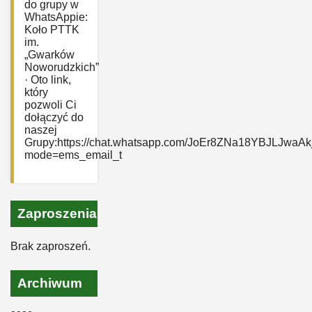
do grupy w
WhatsAppie:
‎Koło PTTK
im.
„Gwarków
Noworudzkich”
· Oto link,
który
pozwoli Ci
dołączyć do
naszej
Grupy:https://chat.whatsapp.com/JoEr8ZNa18YBJLJwaAk
mode=ems_email_t
Zaproszenia
Brak zaproszeń.
Archiwum