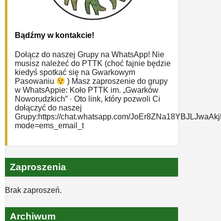
Bądźmy w kontakcie!
Dołącz do naszej Grupy na WhatsApp! Nie
musisz należeć do PTTK (choć fajnie będzie
kiedyś spotkać się na Gwarkowym
Pasowaniu
) Masz zaproszenie do grupy
w WhatsAppie: ‎Koło PTTK im. „Gwarków
Noworudzkich” · Oto link, który pozwoli Ci
dołączyć do naszej
Grupy:https://chat.whatsapp.com/JoEr8ZNa18YBJLJwaAk
mode=ems_email_t
Zaproszenia
Brak zaproszeń.
Archiwum