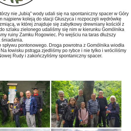
rzy nie „lubią” wody udali się na spontaniczny spacer w Góry
najpierw koleją do stacji Głuszyca i rozpoczęli wędrówkę
miącą, w której znajduje się zabytkowy drewniany kościół z
do szlaku zielonego udaliśmy się nim w kierunku Gomólnika
śmy ruiny Zamku Rogowiec. Po wejściu na taras dłuższy
 śniadania.
 spływu pontonowego. Droga powrotna z Gomólnika wiodła
a łowisku pstrąga zjedliśmy po rybce i nie tylko i wróciliśmy
Nowej Rudy i zakończyliśmy spontaniczny spacer.