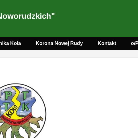
Noworudzkich"
nika Koła
Korona Nowej Rudy
Kontakt
o/