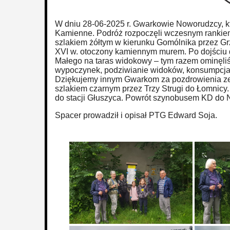
W dniu 28-06-2025 r. Gwarkowie Noworudzcy, któ
Kamienne. Podróż rozpoczęli wczesnym rankiem 
szlakiem żółtym w kierunku Gomólnika przez Grz
XVI w. otoczony kamiennym murem. Po dojściu 
Małego na taras widokowy – tym razem ominęli
wypoczynek, podziwianie widoków, konsumpcja
Dziękujemy innym Gwarkom za pozdrowienia ze
szlakiem czarnym przez Trzy Strugi do Łomnicy. N
do stacji Głuszyca. Powrót szynobusem KD do 
Spacer prowadził i opisał PTG Edward Soja.