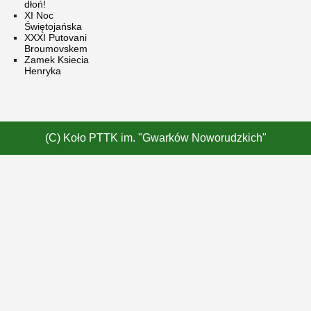
dłoń!
XI Noc
Świętojańska
XXXI Putovani
Broumovskem
Zamek Ksiecia
Henryka
(C) Koło PTTK im. "Gwarków Noworudzkich"