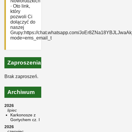
Noworudzkich”
· Oto link,
który
pozwoli Ci
dołączyć do
naszej
Grupy:https://chat.whatsapp.com/JoEr8ZNa18YBJLJwaAk
mode=ems_email_t
Zaproszenia
Brak zaproszeń.
Archiwum
2026
lipiec
Karkonosze z
Gortychem cz. I
2026
czerwiec