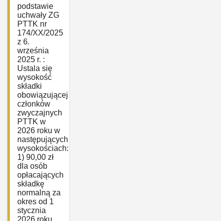
podstawie
uchwały ZG
PTTK nr
174/XX/2025
z 6.
września
2025 r. :
Ustala się
wysokość
składki
obowiązującej
członków
zwyczajnych
PTTK w
2026 roku w
następujących
wysokościach:
1) 90,00 zł
dla osób
opłacających
składkę
normalną za
okres od 1
stycznia
2026 roku