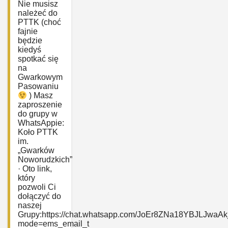
Nie musisz
należeć do
PTTK (choć
fajnie
będzie
kiedyś
spotkać się
na
Gwarkowym
Pasowaniu
) Masz
zaproszenie
do grupy w
WhatsAppie:
‎Koło PTTK
im.
„Gwarków
Noworudzkich”
· Oto link,
który
pozwoli Ci
dołączyć do
naszej
Grupy:https://chat.whatsapp.com/JoEr8ZNa18YBJLJwaAk
mode=ems_email_t