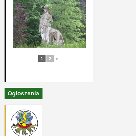
1
2
►
Ogłoszenia