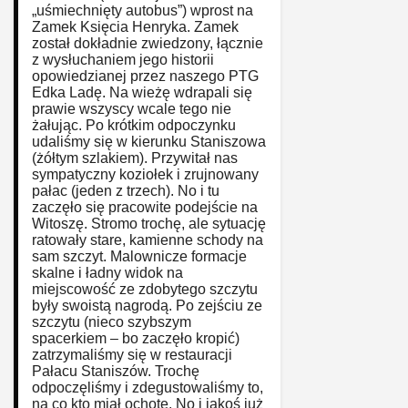
„uśmiechnięty autobus”) wprost na
Zamek Księcia Henryka. Zamek
został dokładnie zwiedzony, łącznie
z wysłuchaniem jego historii
opowiedzianej przez naszego PTG
Edka Ladę. Na wieżę wdrapali się
prawie wszyscy wcale tego nie
żałując. Po krótkim odpoczynku
udaliśmy się w kierunku Staniszowa
(żółtym szlakiem). Przywitał nas
sympatyczny koziołek i zrujnowany
pałac (jeden z trzech). No i tu
zaczęło się pracowite podejście na
Witoszę. Stromo trochę, ale sytuację
ratowały stare, kamienne schody na
sam szczyt. Malownicze formacje
skalne i ładny widok na
miejscowość ze zdobytego szczytu
były swoistą nagrodą. Po zejściu ze
szczytu (nieco szybszym
spacerkiem – bo zaczęło kropić)
zatrzymaliśmy się w restauracji
Pałacu Staniszów. Trochę
odpoczęliśmy i zdegustowaliśmy to,
na co kto miał ochotę. No i jakoś już