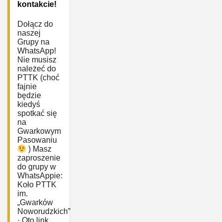
kontakcie!
Dołącz do
naszej
Grupy na
WhatsApp!
Nie musisz
należeć do
PTTK (choć
fajnie
będzie
kiedyś
spotkać się
na
Gwarkowym
Pasowaniu
) Masz
zaproszenie
do grupy w
WhatsAppie:
‎Koło PTTK
im.
„Gwarków
Noworudzkich”
· Oto link,