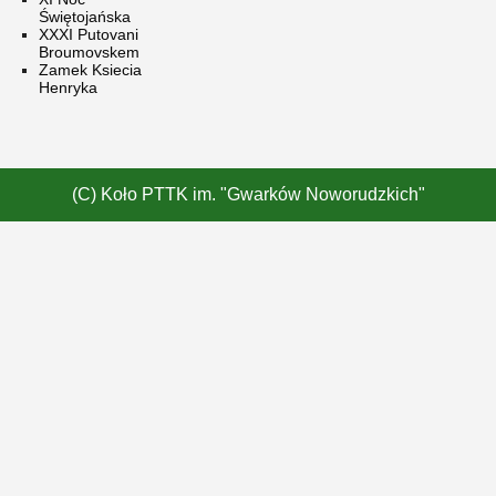
Świętojańska
XXXI Putovani
Broumovskem
Zamek Ksiecia
Henryka
(C) Koło PTTK im. "Gwarków Noworudzkich"