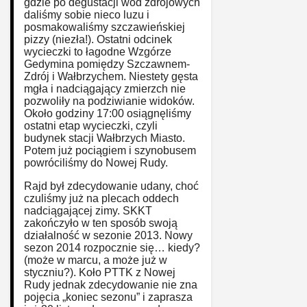
gdzie po degustacji wód zdrojowych
daliśmy sobie nieco luzu i
posmakowaliśmy szczawieńskiej
pizzy (niezła!). Ostatni odcinek
wycieczki to łagodne Wzgórze
Gedymina pomiędzy Szczawnem-
Zdrój i Wałbrzychem. Niestety gęsta
mgła i nadciągający zmierzch nie
pozwoliły na podziwianie widoków.
Około godziny 17:00 osiągnęliśmy
ostatni etap wycieczki, czyli
budynek stacji Wałbrzych Miasto.
Potem już pociągiem i szynobusem
powróciliśmy do Nowej Rudy.
Rajd był zdecydowanie udany, choć
czuliśmy już na plecach oddech
nadciągającej zimy. SKKT
zakończyło w ten sposób swoją
działalność w sezonie 2013. Nowy
sezon 2014 rozpocznie się… kiedy?
(może w marcu, a może już w
styczniu?). Koło PTTK z Nowej
Rudy jednak zdecydowanie nie zna
pojęcia „koniec sezonu” i zaprasza