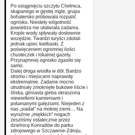
Po osiągnięciu szczytu Chełmca,
skąpanego w gęstej mgle, grupa
bohatersko próbowała rozpalić
ognisko. Niestety wilgotność
powietrza nie ułatwiała zadania.
Krople wody spływały dosłownie
wszędzie. Twardzi turyści zdołali
jednak upiec kiełbaski. Z
poświęceniem ogromnej ilości
chusteczek i lokalnej gazety.
Przynajmniej ognisko zgasiło się
samo.
Dalej droga wiodła w dół. Bardzo
stromo i miejscami naprawdę
ekstremalnie. Zadanie mocno
utrudniały zmoknięte bukowe liście i
śliska, gliniasta gleba okraszona
niewielkimi kamieniami i
połamanymi gałęziami. Niejeden z
nas „siadał” na mokrej ziemi… Na
wyraźnie „miękkich” nogach
zeszliśmy ostatecznie przez
dzielnicę Konradów do parku
zdrojowego w Szczawnie-Zdroju,