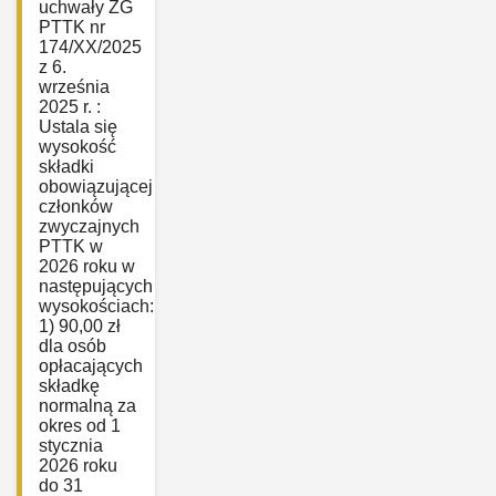
uchwały ZG
PTTK nr
174/XX/2025
z 6.
września
2025 r. :
Ustala się
wysokość
składki
obowiązującej
członków
zwyczajnych
PTTK w
2026 roku w
następujących
wysokościach:
1) 90,00 zł
dla osób
opłacających
składkę
normalną za
okres od 1
stycznia
2026 roku
do 31