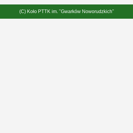
(C) Koło PTTK im. "Gwarków Noworudzkich"