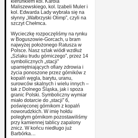
kierunkiem kol. Karola
Maliszewskiego, kol. Izabeli Muler i
kol. Edwarda Lady wybrała się na
słynny „Wałbrzyski Olimp”, czyli na
szczyt Chełmca.
Wycieczkę rozpoczęliśmy na rynku
w Boguszowie-Gorcach, u bram
najwyżej położonego Ratusza w
Polsce. Nasz szlak wiódł wzdłuż
„Szlaku trudu górniczego”, przez 14
symbolicznych „stacji”
upamiętniających ofiary zdrowia i
życia ponoszone przez górników z
kopalń węgla, barytu, uranu,
surowców skalnych i wielu innych –
tak z Dolnego Śląska, jak i spoza
granic Polski. Symboliczny wymiar
miało dotarcie do „stacji” 6,
poświęconej górnikom z kopalń
noworudzkich. W imię hołdu
poległym górnikom pozostawiliśmy
przy kamiennej tablicy zapalony
znicz. W końcu niedługo już
Barbórka…