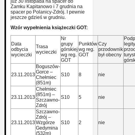
już 30 listopada na spacer do
Zamku Kapitanowo i 7 grudnia na
spacer po Polanicy-Zdrój. I pewnie
jeszcze gdzieś w grudniu.
Wzór wypełnienia książeczki GOT:
Nr
Podpi
Data
grupy
Punktów
Czy
legit
Trasa
odbycia
górskiej
wg reg.
przodownik
przo
wycieczki
wycieczki
wg reg.
GOT
był obecny
turys
GOT
górsk
Boguszów-
Gorce –
23.11.2013
S10
8
nie
Chełmiec
(851m)
Chełmiec
(851m) –
23.11.2013
S10
5
nie
Szczawno-
Zdrój
Szczawno-
Zdrój –
23.11.2013
Wzgórze
S10
2
nie
Gedymina
(532m)