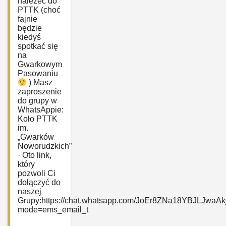
należeć do
PTTK (choć
fajnie
będzie
kiedyś
spotkać się
na
Gwarkowym
Pasowaniu
) Masz
zaproszenie
do grupy w
WhatsAppie:
‎Koło PTTK
im.
„Gwarków
Noworudzkich”
· Oto link,
który
pozwoli Ci
dołączyć do
naszej
Grupy:https://chat.whatsapp.com/JoEr8ZNa18YBJLJwaAk
mode=ems_email_t