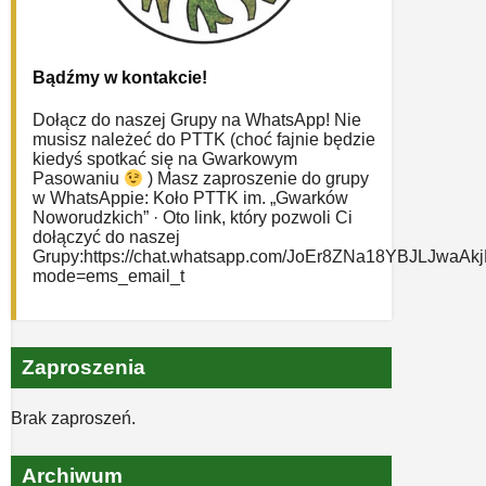
Bądźmy w kontakcie!
Dołącz do naszej Grupy na WhatsApp! Nie
musisz należeć do PTTK (choć fajnie będzie
kiedyś spotkać się na Gwarkowym
Pasowaniu
) Masz zaproszenie do grupy
w WhatsAppie: ‎Koło PTTK im. „Gwarków
Noworudzkich” · Oto link, który pozwoli Ci
dołączyć do naszej
Grupy:https://chat.whatsapp.com/JoEr8ZNa18YBJLJwaAk
mode=ems_email_t
Zaproszenia
Brak zaproszeń.
Archiwum