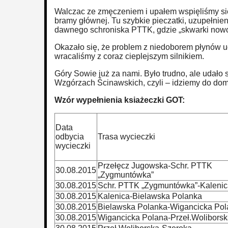
Walczac ze zmęczeniem i upałem wspięliśmy się
bramy głównej. Tu szybkie pieczatki, uzupełnienie
dawnego schroniska PTTK, gdzie „skwarki nowor
Okazało się, że problem z niedoborem płynów u
wracaliśmy z coraz cieplejszym silnikiem.
Góry Sowie już za nami. Było trudno, ale udało
Wzgórzach Ścinawskich, czyli – idziemy do domu
Wzór wypełnienia ksiażeczki GOT:
Data
odbycia
Trasa wycieczki
wycieczki
Przełęcz Jugowska-Schr. PTTK
30.08.2015
„Zygmuntówka”
30.08.2015
Schr. PTTK „Zygmuntówka”-Kalenic
30.08.2015
Kalenica-Bielawska Polanka
30.08.2015
Bielawska Polanka-Wigancicka Pol
30.08.2015
Wigancicka Polana-Przeł.Wolibors