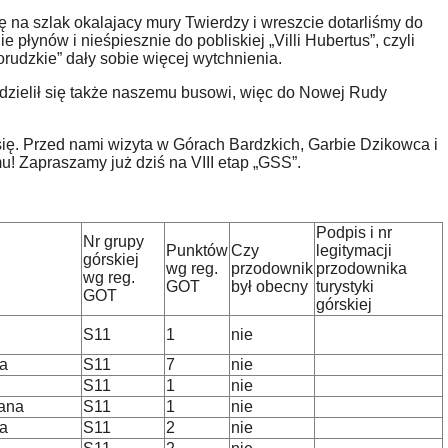
 na szlak okalajacy mury Twierdzy i wreszcie dotarliśmy do
 płynów i nieśpiesznie do pobliskiej „Villi Hubertus”, czyli
udzkie” dały sobie więcej wytchnienia.
dzielił się także naszemu busowi, więc do Nowej Rudy
 się. Przed nami wizyta w Górach Bardzkich, Garbie Dzikowca i
! Zapraszamy już dziś na VIII etap „GSS”.
Podpis i nr
Nr grupy
Punktów
Czy
legitymacji
górskiej
wg reg.
przodownik
przodownika
wg reg.
GOT
był obecny
turystyki
GOT
górskiej
S11
1
nie
a
S11
7
nie
S11
1
nie
ana
S11
1
nie
ka
S11
2
nie