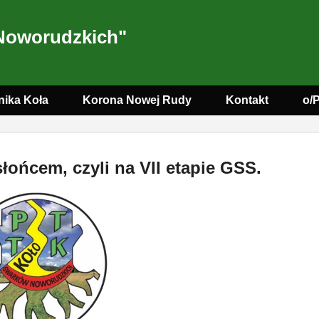
Noworudzkich"
nika Koła
Korona Nowej Rudy
Kontakt
o/
łońcem, czyli na VII etapie GSS.