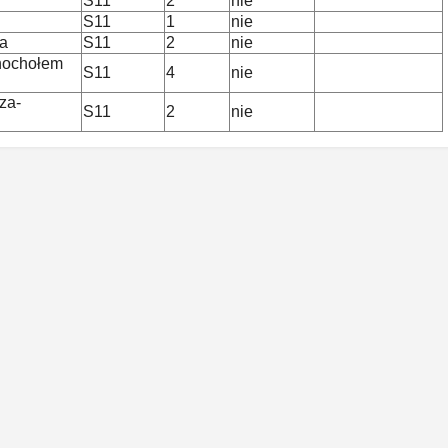
S11
2
nie
S11
1
nie
ia
S11
2
nie
hochołem
S11
4
nie
za-
S11
2
nie