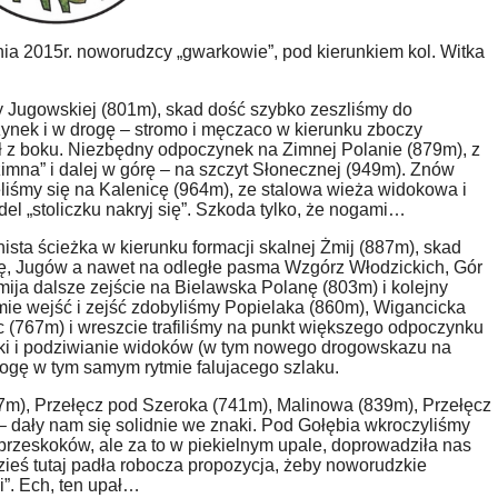
nia 2015r. noworudzcy „gwarkowie”, pod kierunkiem kol. Witka
y Jugowskiej (801m), skad dość szybko zeszliśmy do
ynek i w drogę – stromo i męczaco w kierunku zboczy
ł z boku. Niezbędny odpoczynek na Zimnej Polanie (879m), z
imna” i dalej w górę – na szczyt Słonecznej (949m). Znów
liśmy się na Kalenicę (964m), ze stalowa wieża widokowa i
el „stoliczku nakryj się”. Szkoda tylko, że nogami…
ista ścieżka w kierunku formacji skalnej Żmij (887m), skad
ę, Jugów a nawet na odległe pasma Wzgórz Włodzickich, Gór
ija dalsze zejście na Bielawska Polanę (803m) i kolejny
ie wejść i zejść zdobyliśmy Popielaka (860m), Wigancicka
 (767m) i wreszcie trafiliśmy na punkt większego odpoczynku
ski i podziwianie widoków (w tym nowego drogowskazu na
rogę w tym samym rytmie falujacego szlaku.
27m), Przełęcz pod Szeroka (741m), Malinowa (839m), Przełęcz
– dały nam się solidnie we znaki. Pod Gołębia wkroczyliśmy
h przeskoków, ale za to w piekielnym upale, doprowadziła nas
ieś tutaj padła robocza propozycja, żeby noworudzkie
”. Ech, ten upał…