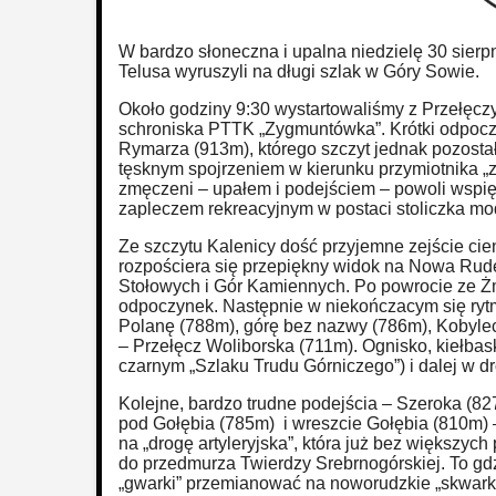
W bardzo słoneczna i upalna niedzielę 30 sierp
Telusa wyruszyli na długi szlak w Góry Sowie.
Około godziny 9:30 wystartowaliśmy z Przełęcz
schroniska PTTK „Zygmuntówka”. Krótki odpocz
Rymarza (913m), którego szczyt jednak pozosta
tęsknym spojrzeniem w kierunku przymiotnika „z
zmęczeni – upałem i podejściem – powoli wspię
zapleczem rekreacyjnym w postaci stoliczka mod
Ze szczytu Kalenicy dość przyjemne zejście cien
rozpościera się przepiękny widok na Nowa Rud
Stołowych i Gór Kamiennych. Po powrocie ze Żm
odpoczynek. Następnie w niekończacym się rytm
Polanę (788m), górę bez nazwy (786m), Kobylec
– Przełęcz Woliborska (711m). Ognisko, kiełba
czarnym „Szlaku Trudu Górniczego”) i dalej w d
Kolejne, bardzo trudne podejścia – Szeroka (8
pod Gołębia (785m) i wreszcie Gołębia (810m) 
na „drogę artyleryjska”, która już bez większyc
do przedmurza Twierdzy Srebrnogórskiej. To gdz
„gwarki” przemianować na noworudzkie „skwarki