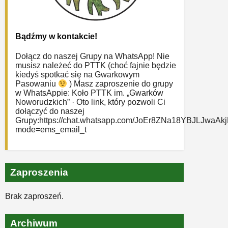
Bądźmy w kontakcie!
Dołącz do naszej Grupy na WhatsApp! Nie
musisz należeć do PTTK (choć fajnie będzie
kiedyś spotkać się na Gwarkowym
Pasowaniu
) Masz zaproszenie do grupy
w WhatsAppie: ‎Koło PTTK im. „Gwarków
Noworudzkich” · Oto link, który pozwoli Ci
dołączyć do naszej
Grupy:https://chat.whatsapp.com/JoEr8ZNa18YBJLJwaAk
mode=ems_email_t
Zaproszenia
Brak zaproszeń.
Archiwum