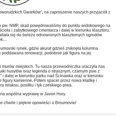
Noworudzkich Gwarków”, na zaproszenie naszych przyjaciół z
le pw. NMP, skad powędrowaliśmy do punktu widokowego na
ioła i zabytkowego cmentarza i dalej w kierunku klasztoru.
udała się do świeżo odnowionych klasztornych ogrodów.
łek…
movski rynek, gdzie akurat gdzieś zniknęła kolumna
e poddawana renowacji, podobnie jak figura na jej
i murów miejskich. Tu nasza przewodniczka uraczyła nas
taki husytów oraz legenda o strasznym, czarnym psie z
” i dalej w kierunku parku nad Ścinawka oraz w kierunku
 figury kamienne. Potem spacer przez nowa kładkę i
a relaksu, posiłku i łyk czeskiego piwa.
pna wspólna wyprawę w Javori Hory.
 chwile i piękne opowieści o Broumovie/