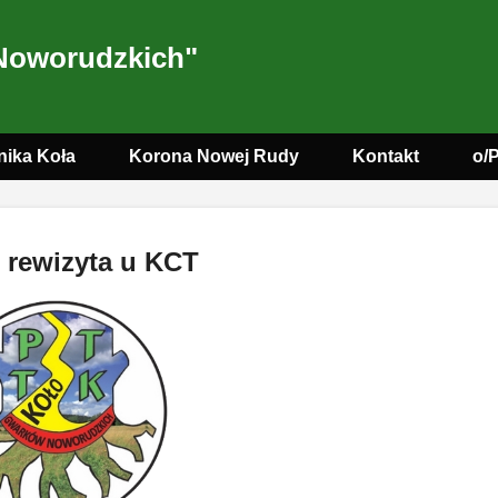
Noworudzkich"
nika Koła
Korona Nowej Rudy
Kontakt
o/
 rewizyta u KCT