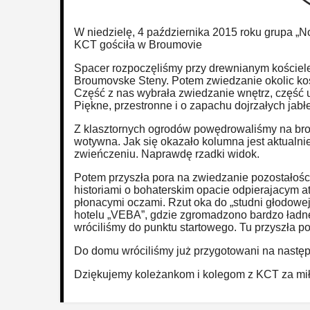
W niedzielę, 4 października 2015 roku grupa „
KCT gościła w Broumovie
Spacer rozpoczęliśmy przy drewnianym koście
Broumovske Steny. Potem zwiedzanie okolic kośc
Część z nas wybrała zwiedzanie wnętrz, część 
Piękne, przestronne i o zapachu dojrzałych jab
Z klasztornych ogrodów powędrowaliśmy na brou
wotywna. Jak się okazało kolumna jest aktualni
zwieńczeniu. Naprawdę rzadki widok.
Potem przyszła pora na zwiedzanie pozostałośc
historiami o bohaterskim opacie odpierajacym a
płonacymi oczami. Rzut oka do „studni głodowej
hotelu „VEBA”, gdzie zgromadzono bardzo ładne
wróciliśmy do punktu startowego. Tu przyszła por
Do domu wróciliśmy już przygotowani na nastę
Dziękujemy koleżankom i kolegom z KCT za miłe