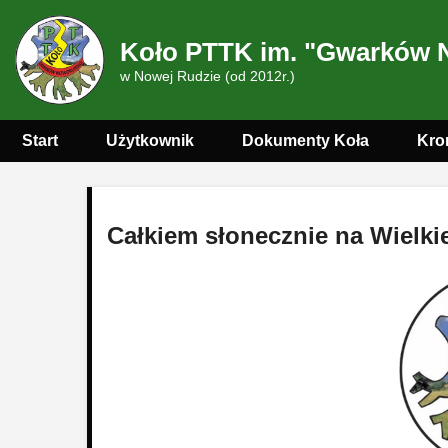
Koło PTTK im. "Gwarków 
w Nowej Rudzie (od 2012r.)
Start
Użytkownik
Dokumenty Koła
Kro
Całkiem słonecznie na Wielki