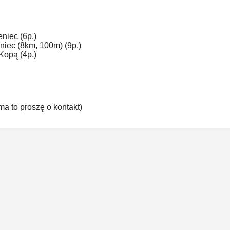
niec (6p.)
niec (8km, 100m) (9p.)
Kopą (4p.)
 ma to proszę o kontakt)