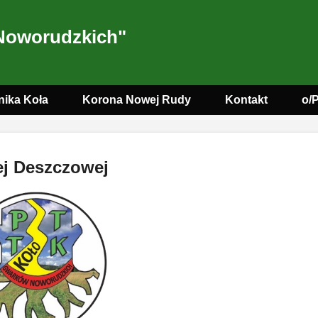
Noworudzkich"
nika Koła
Korona Nowej Rudy
Kontakt
o/
ej Deszczowej