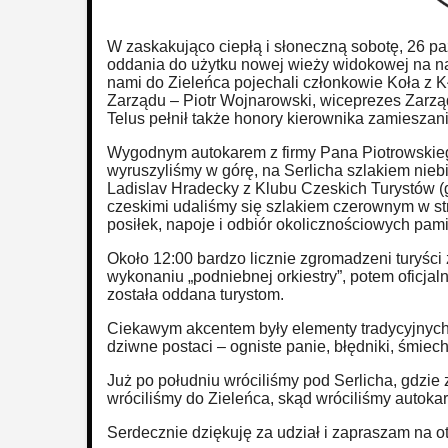
W zaskakująco ciepłą i słoneczną sobotę, 26 pa
oddania do użytku nowej wieży widokowej na na
nami do Zieleńca pojechali członkowie Koła z 
Zarządu – Piotr Wojnarowski, wiceprezes Zarząd
Telus pełnił także honory kierownika zamieszani
Wygodnym autokarem z firmy Pana Piotrowskiego
wyruszyliśmy w górę, na Serlicha szlakiem nieb
Ladislav Hradecky z Klubu Czeskich Turystów (
czeskimi udaliśmy się szlakiem czerownym w str
posiłek, napoje i odbiór okolicznościowych pami
Około 12:00 bardzo licznie zgromadzeni turyśc
wykonaniu „podniebnej orkiestry”, potem oficjaln
została oddana turystom.
Ciekawym akcentem były elementy tradycyjnych c
dziwne postaci – ogniste panie, błędniki, śmiech
Już po południu wróciliśmy pod Serlicha, gdzie
wróciliśmy do Zieleńca, skąd wróciliśmy autok
Serdecznie dziękuję za udział i zapraszam na 