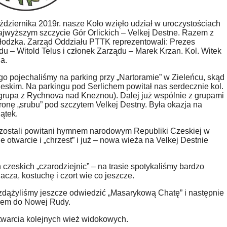
ździernika 2019r. nasze Koło wzięło udział w uroczystościach
jwyższym szczycie Gór Orlickich – Velkej Destne. Razem z
Kłodzka. Zarząd Oddziału PTTK reprezentowali: Prezes
u – Witold Telus i członek Zarządu – Marek Krzan. Kol. Witek
a.
 pojechaliśmy na parking przy „Nartoramie” w Zieleńcu, skąd
ieskim. Na parkingu pod Serlichem powitał nas serdecznie kol.
grupa z Rychnova nad Kneznou). Dalej już wspólnie z grupami
onę „srubu” pod szczytem Velkej Destny. Była okazja na
ątek.
i zostali powitani hymnem narodowym Republiki Czeskiej w
e otwarcie i „chrzest” i już – nowa wieża na Velkej Destnie
zeskich „czarodziejnic” – na trasie spotykaliśmy bardzo
acza, kostuchę i czort wie co jeszcze.
 zdążyliśmy jeszcze odwiedzić „Masarykową Chatę” i następnie
arem do Nowej Rudy.
otwarcia kolejnych wież widokowych.