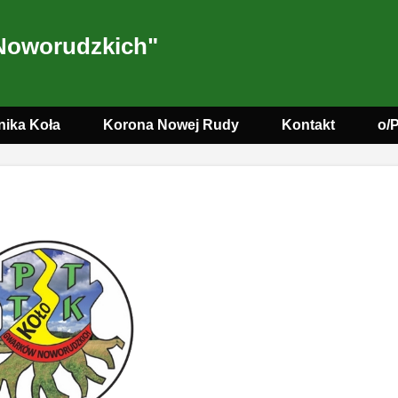
Noworudzkich"
nika Koła
Korona Nowej Rudy
Kontakt
o/