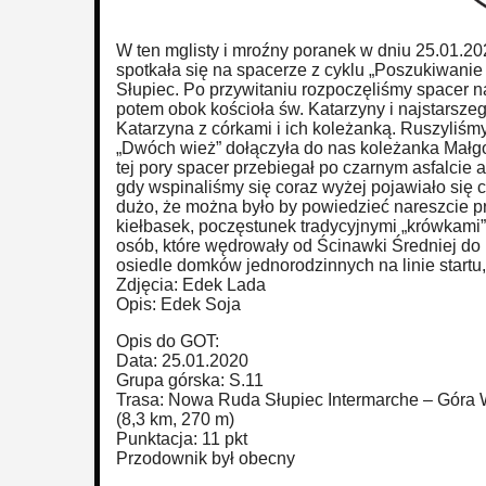
W ten mglisty i mroźny poranek w dniu 25.01.
spotkała się na spacerze z cyklu „Poszukiwani
Słupiec. Po przywitaniu rozpoczęliśmy spacer
potem obok kościoła św. Katarzyny i najstarsze
Katarzyna z córkami i ich koleżanką. Ruszyliśm
„Dwóch wież” dołączyła do nas koleżanka Małgo
tej pory spacer przebiegał po czarnym asfalcie al
gdy wspinaliśmy się coraz wyżej pojawiało się 
dużo, że można było by powiedzieć nareszcie p
kiełbasek, poczęstunek tradycyjnymi „krówkami” 
osób, które wędrowały od Ścinawki Średniej do
osiedle domków jednorodzinnych na linie startu,
Zdjęcia: Edek Lada
Opis: Edek Soja
Opis do GOT:
Data: 25.01.2020
Grupa górska: S.11
Trasa: Nowa Ruda Słupiec Intermarche – Góra 
(8,3 km, 270 m)
Punktacja: 11 pkt
Przodownik był obecny