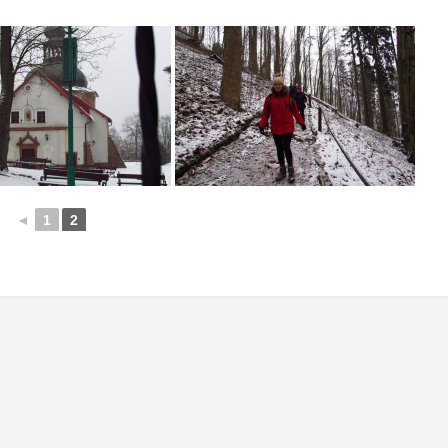
◄
1
2