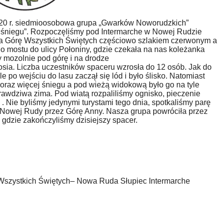
2020 r. siedmioosobowa grupa „Gwarków Noworudzkich”
e śniegu”. Rozpoczęliśmy pod Intermarche w Nowej Rudzie
 na Górę Wszystkich Świętych częściowo szlakiem czerwonym a
go mostu do ulicy Połoniny, gdzie czekała na nas koleżanka
y mozolnie pod górę i na drodze
sia. Liczba uczestników spaceru wzrosła do 12 osób. Jak do
e po wejściu do lasu zaczął się lód i było ślisko. Natomiast
coraz więcej śniegu a pod wieżą widokową było go na tyle
rawdziwa zima. Pod wiatą rozpaliliśmy ognisko, pieczenie
. Nie byliśmy jedynymi turystami tego dnia, spotkaliśmy parę
 Nowej Rudy przez Górę Anny. Nasza grupa powróciła przez
 gdzie zakończyliśmy dzisiejszy spacer.
Wszystkich Świętych– Nowa Ruda Słupiec Intermarche