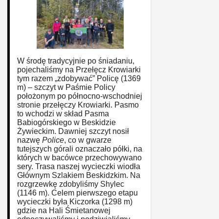
W środę tradycyjnie po śniadaniu,
pojechaliśmy na Przełęcz Krowiarki
tym razem „zdobywać” Policę (1369
m) – szczyt w Paśmie Policy
położonym po północno-wschodniej
stronie przełęczy Krowiarki. Pasmo
to wchodzi w skład Pasma
Babiogórskiego w Beskidzie
Żywieckim. Dawniej szczyt nosił
nazwę
Police
, co w gwarze
tutejszych górali oznaczało półki, na
których w bacówce przechowywano
sery. Trasa naszej wycieczki wiodła
Głównym Szlakiem Beskidzkim. Na
rozgrzewkę zdobyliśmy Shylec
(1146 m). Celem pierwszego etapu
wycieczki była Kiczorka (1298 m)
gdzie na Hali Śmietanowej