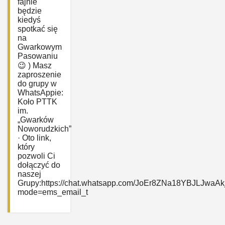
fajnie
będzie
kiedyś
spotkać się
na
Gwarkowym
Pasowaniu
😉 ) Masz
zaproszenie
do grupy w
WhatsAppie:
‎Koło PTTK
im.
„Gwarków
Noworudzkich”
· Oto link,
który
pozwoli Ci
dołączyć do
naszej
Grupy:https://chat.whatsapp.com/JoEr8ZNa18YBJLJwaAk
mode=ems_email_t