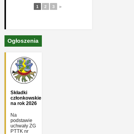
1
2
3
►
Ogłoszenia
Składki
członkowskie
na rok 2026
Na
podstawie
uchwały ZG
PTTK nr