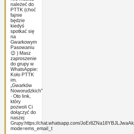
należeć do
PTTK (choć
fajnie
będzie
kiedyś
spotkać się
na
Gwarkowym
Pasowaniu
😉 ) Masz
zaproszenie
do grupy w
WhatsAppie:
‎Koło PTTK
im.
„Gwarków
Noworudzkich”
· Oto link,
który
pozwoli Ci
dołączyć do
naszej
Grupy:https://chat.whatsapp.com/JoEr8ZNa18YBJLJwaAk
mode=ems_email_t