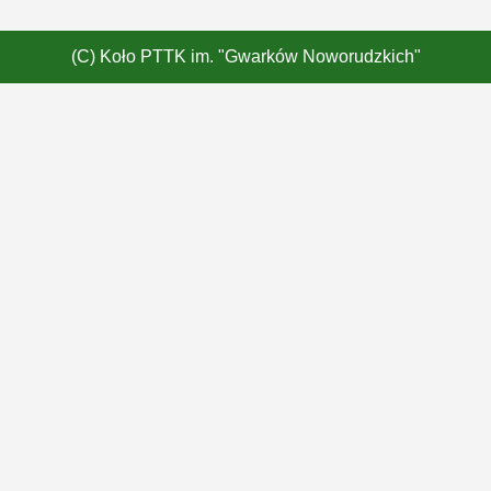
(C) Koło PTTK im. "Gwarków Noworudzkich"