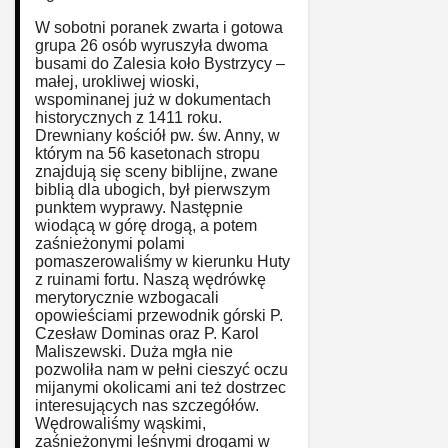
W sobotni poranek zwarta i gotowa
grupa 26 osób wyruszyła dwoma
busami do Zalesia koło Bystrzycy –
małej, urokliwej wioski,
wspominanej już w dokumentach
historycznych z 1411 roku.
Drewniany kościół pw. św. Anny, w
którym na 56 kasetonach stropu
znajdują się sceny biblijne, zwane
biblią dla ubogich, był pierwszym
punktem wyprawy. Następnie
wiodącą w górę drogą, a potem
zaśnieżonymi polami
pomaszerowaliśmy w kierunku Huty
z ruinami fortu. Naszą wędrówkę
merytorycznie wzbogacali
opowieściami przewodnik górski P.
Czesław Dominas oraz P. Karol
Maliszewski. Duża mgła nie
pozwoliła nam w pełni cieszyć oczu
mijanymi okolicami ani też dostrzec
interesujących nas szczegółów.
Wędrowaliśmy wąskimi,
zaśnieżonymi leśnymi drogami w