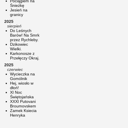
Pociągiem na
Śnieżkę
Jesień na
granicy
2025
sierpień
Do Leśnych
Barów! Na Smrk
przez Rychleby.
Dzikowiec
Wielki.
Karkonosze z
Przełęczy Okraj.
2025
czerwiec
Wycieczka na
Gomólnik
Hej, wiosło w
dłoń!
XI Noc
Świętojańska
XXXI Putovani
Broumovskem
Zamek Ksiecia
Henryka