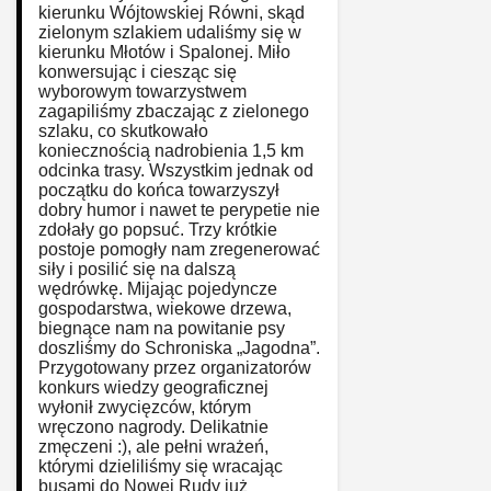
kierunku Wójtowskiej Równi, skąd
zielonym szlakiem udaliśmy się w
kierunku Młotów i Spalonej. Miło
konwersując i ciesząc się
wyborowym towarzystwem
zagapiliśmy zbaczając z zielonego
szlaku, co skutkowało
koniecznością nadrobienia 1,5 km
odcinka trasy. Wszystkim jednak od
początku do końca towarzyszył
dobry humor i nawet te perypetie nie
zdołały go popsuć. Trzy krótkie
postoje pomogły nam zregenerować
siły i posilić się na dalszą
wędrówkę. Mijając pojedyncze
gospodarstwa, wiekowe drzewa,
biegnące nam na powitanie psy
doszliśmy do Schroniska „Jagodna”.
Przygotowany przez organizatorów
konkurs wiedzy geograficznej
wyłonił zwycięzców, którym
wręczono nagrody. Delikatnie
zmęczeni :), ale pełni wrażeń,
którymi dzieliliśmy się wracając
busami do Nowej Rudy już