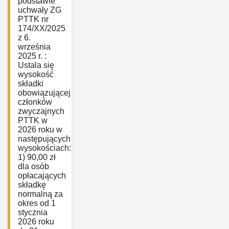
podstawie
uchwały ZG
PTTK nr
174/XX/2025
z 6.
września
2025 r. :
Ustala się
wysokość
składki
obowiązującej
członków
zwyczajnych
PTTK w
2026 roku w
następujących
wysokościach:
1) 90,00 zł
dla osób
opłacających
składkę
normalną za
okres od 1
stycznia
2026 roku