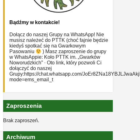
Bądźmy w kontakcie!
Dołącz do naszej Grupy na WhatsApp! Nie
musisz należeć do PTTK (choć fajnie będzie
kiedyś spotkać się na Gwarkowym
Pasowaniu
) Masz zaproszenie do grupy
w WhatsAppie: ‎Koło PTTK im. „Gwarków
Noworudzkich” · Oto link, który pozwoli Ci
dołączyć do naszej
Grupy:https://chat.whatsapp.com/JoEr8ZNa18YBJLJwaAk
mode=ems_email_t
Zaproszenia
Brak zaproszeń.
Archiwum