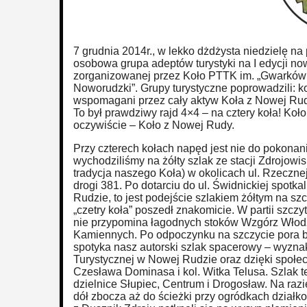
7 grudnia 2014r., w lekko dżdżysta niedzielę n
osobowa grupa adeptów turystyki na I edycji no
zorganizowanej przez Koło PTTK im. „Gwarków
Noworudzki”. Grupy turystyczne poprowadzili: ko
wspomagani przez cały aktyw Koła z Nowej Rud
To był prawdziwy rajd 4×4 – na cztery koła! Koł
oczywiście – Koło z Nowej Rudy.
Przy czterech kołach napęd jest nie do pokonan
wychodziliśmy na żółty szlak ze stacji Zdrojowi
tradycja naszego Koła) w okolicach ul. Rzecznej 
drogi 381. Po dotarciu do ul. Świdnickiej spot
Rudzie, to jest podejście szlakiem żółtym na sz
„czetry koła” poszedł znakomicie. W partii szcz
nie przypomina łagodnych stoków Wzgórz Włodzi
Kamiennych. Po odpoczynku na szczycie pora był
spotyka nasz autorski szlak spacerowy – wyzna
Turystycznej w Nowej Rudzie oraz dzięki społec
Czesława Dominasa i kol. Witka Telusa. Szlak te
dzielnice Słupiec, Centrum i Drogosław. Na raz
dół zbocza aż do ścieżki przy ogródkach dział