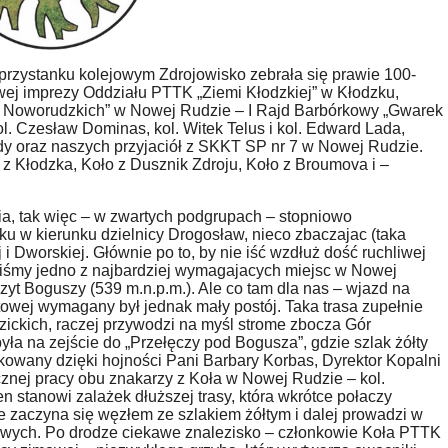
a przystanku kolejowym Zdrojowisko zebrała się prawie 100-
wej imprezy Oddziału PTTK „Ziemi Kłodzkiej” w Kłodzku,
 Noworudzkich” w Nowej Rudzie – I Rajd Barbórkowy „Gwarek
l. Czesław Dominas, kol. Witek Telus i kol. Edward Lada,
y oraz naszych przyjaciół z SKKT SP nr 7 w Nowej Rudzie.
o z Kłodzka, Koło z Dusznik Zdroju, Koło z Broumova i –
ia, tak więc – w zwartych podgrupach – stopniowo
sku w kierunku dzielnicy Drogosław, nieco zbaczajac (taka
i Dworskiej. Głównie po to, by nie iść wzdłuż dość ruchliwej
kaliśmy jedno z najbardziej wymagajacych miejsc w Nowej
czyt Boguszy (539 m.n.p.m.). Ale co tam dla nas – wjazd na
ytowej wymagany był jednak mały postój. Taka trasa zupełnie
ckich, raczej przywodzi na myśl strome zbocza Gór
a na zejście do „Przełęczy pod Bogusza”, gdzie szlak żółty
kowany dzięki hojności Pani Barbary Korbas, Dyrektor Kopalni
znej pracy obu znakarzy z Koła w Nowej Rudzie – kol.
n stanowi zalażek dłuższej trasy, która wkrótce połaczy
ie zaczyna się węzłem ze szlakiem żółtym i dalej prowadzi w
kowych. Po drodze ciekawe znalezisko – członkowie Koła PTTK