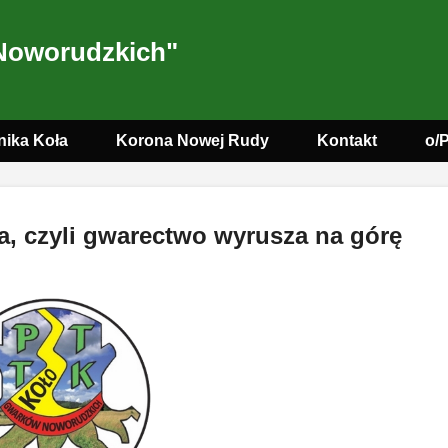
Noworudzkich"
nika Koła
Korona Nowej Rudy
Kontakt
o/
a, czyli gwarectwo wyrusza na górę