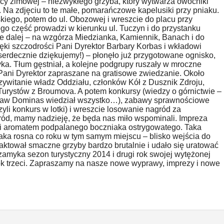
icy zimowej – niezwykłego grzyba, który wytwarza owocniki
y. Na zdjęciu to te małe, pomarańczowe kapelusiki przy pniaku.
kiego, potem do ul. Obozowej i wreszcie do placu przy
jego część prowadzi w kierunku ul. Tuczyn i do przystanku
 dalej – na wzgórza Miedzianka, Kamiennik, Banach i do
ęki szczodrości Pani Dyrektor Barbary Korbas i wkładowi
erdecznie dziękujemy!) – płonęło już przygotowane ognisko,
zyka. Tłum gęstniał, a kolejne podgrupy ruszały w mroczne
Pani Dyrektor zapraszane na gratisowe zwiedzanie. Około
rzywitanie władz Oddziału, członków Kół z Dusznik Zdroju,
Turystów z Broumova. A potem konkursy (wiedzy o górnictwie –
Czesław Dominas wiedział wszystko…), zabawy sprawnościowe
yli konkurs w lotki) i wreszcie losowanie nagród za
ród, mamy nadzieję, że będa nas miło wspominali. Impreza
 i aromatem podpalanego boczniaka ostrygowatego. Taka
aka rosna co roku w tym samym miejscu – blisko wejścia do
ktował smaczne grzyby bardzo brutalnie i udało się uratować
 zamyka sezon turystyczny 2014 i drugi rok swojej wytężonej
rok trzeci. Zapraszamy na nasze nowe wyprawy, imprezy i nowe