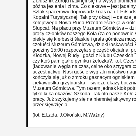
z Dusznik Zdroju natknęli się na wysyp płomien
późna jesienia i zima. Co ciekawe – jest jadaln
Szlak spacerowy doprowadził nas na ul. Piłsuds
Kopalni Turystycznej. Tak przy okazji – dalsza 
kolejowego Nowa Ruda Przedmieście (a wkrótce
Słupca). Na placu przy Muzeum Górnictwa – dzi
pracy członków naszego Koła (za co ponownie s
piekły się kiełbaski ślaskie i grała górnicza mu
czeluści Muzeum Górnictwa, dzięki łaskawości 
godziny 15:00 rozpoczęła się część oficjalna, p
Kłodzka, Nowej Rudy i gości z Klubu Czeskich 
czy ktoś pamiętał o pyrliku i żelozku?, kol. 
(ładowanie węgla na czas, celne oko sztygara,cz
uczestnictwo. Nasi goście wygrali mnóstwo nag
kończyła się już o zmroku gasnacym ogniskiem
ciekawostka grzybiarska – świeże okazy boczni
Muzeum Górnictwa. Tym razem jednak ktoś potra
tylko kilka okazów. Szkoda. Tak oto nasze Koło
pracy. Już szykujemy się na niemniej aktywny 
przedsięwzięcia!
(fot. E.Lada, J.Okoński, M.Ważny)