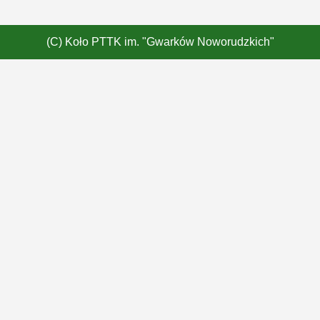
(C) Koło PTTK im. "Gwarków Noworudzkich"