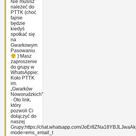
Nie musisz
należeć do
PTTK (choć
fajnie
będzie
kiedyś
spotkać się
na
Gwarkowym
Pasowaniu
) Masz
zaproszenie
do grupy w
WhatsAppie:
‎Koło PTTK
im.
„Gwarków
Noworudzkich”
· Oto link,
który
pozwoli Ci
dołączyć do
naszej
Grupy:https://chat.whatsapp.com/JoEr8ZNa18YBJLJwaAk
mode=ems_email_t