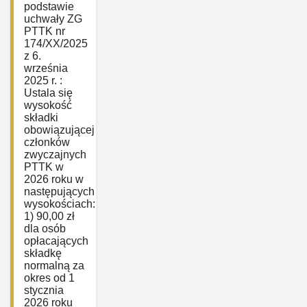
podstawie
uchwały ZG
PTTK nr
174/XX/2025
z 6.
września
2025 r. :
Ustala się
wysokość
składki
obowiązującej
członków
zwyczajnych
PTTK w
2026 roku w
następujących
wysokościach:
1) 90,00 zł
dla osób
opłacających
składkę
normalną za
okres od 1
stycznia
2026 roku