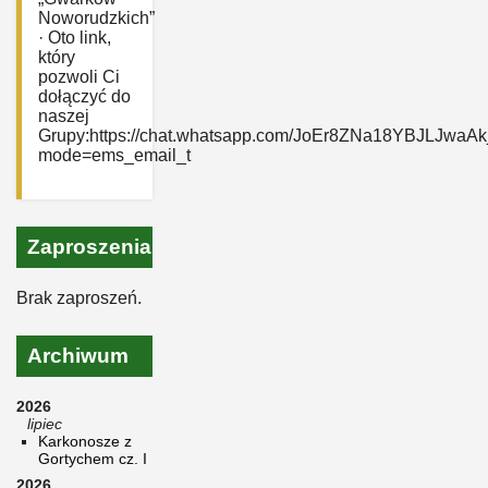
Noworudzkich”
· Oto link,
który
pozwoli Ci
dołączyć do
naszej
Grupy:https://chat.whatsapp.com/JoEr8ZNa18YBJLJwaAk
mode=ems_email_t
Zaproszenia
Brak zaproszeń.
Archiwum
2026
lipiec
Karkonosze z
Gortychem cz. I
2026