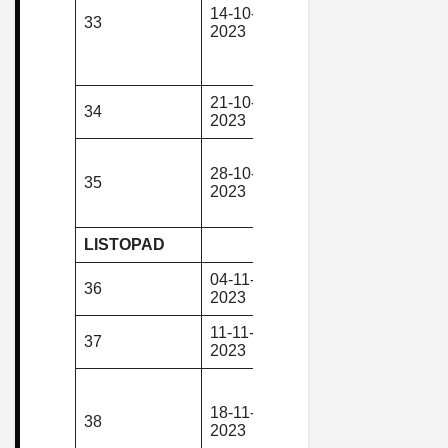
14-10-
piesza,
Pełcznica –
33
2023
górska
Zamek Ksią
Stary Książ
Wabrzych
21-10-
piesza,
34
Wilkowiec
2023
górska
Duszniki-Zd
28-10-
piesza,
– Homole –
35
2023
górska
Grodczyn –
Kulin Kłodz
LISTOPAD
04-11-
piesza,
36
Sokoli Garb
2023
górska
11-11-
piesza,
Rajd
37
2023
górska
Niepodległ
Lewin Kłod
– Izba Pami
18-11-
piesza,
38
V.Villas –
2023
górska
Lasek Miejs