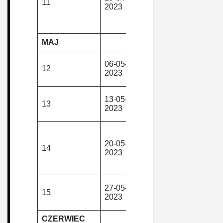
11
2023
górska
Pasterka –
Karłówek –
Karłów
MAJ
Przeł. Spal
06-05-
piesza,
12
– Jagodna 
2023
górska
Przeł. Spal
Maly Ded –
13-05-
piesza,
13
Svycarna –
2023
górska
Videlske S
Przeł.
Jugowska 
20-05-
piesza,
14
Wielka Sow
2023
górska
Przeł.
Jugowska
Głuszyca –
27-05-
piesza,
15
Sierpnica –
2023
górska
Świerki
CZERWIEC