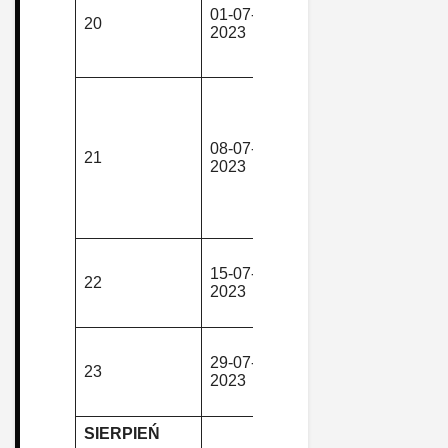
Kasparova
01-07-
piesza,
20
Chata –
2023
górska
Kamieńczyk
Międzylesi
Przeł.
Jugowska 
Zimna Pola
08-07-
piesza,
– Huzarska
21
2023
górska
Droga – Żmi
Bielawska
Polanka –
Jugów
Janowice W
15-07-
piesza,
– Góry
22
2023
górska
Ołowiane –
Zamek Płon
Dlouhe Str
29-07-
piesza,
– Medvedi
23
2023
górska
Hora – Kou
nad Desno
SIERPIEŃ