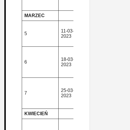
Wieże – N
Ruda-Słupi
MARZEC
Ścinawka
11-03-
piesza,
Średnia –
5
2023
górska
Bieganów 
Nowa Rud
Gorzuchów
Grodziszcz
18-03-
piesza,
6
Zagórze –
2023
górska
Ścinawka
Średnia
Krępiec – 
św. Anny –
25-03-
piesza,
7
Góra
2023
górska
Wszystkich
Świętych
KWIECIEŃ
Polanica-Zd
– Garncarz 