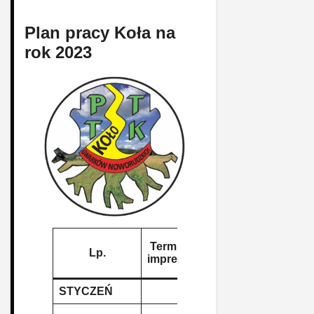
Plan pracy Koła na
rok 2023
Nazwa
Termin
Rodzaj
Lp.
imprezy (t
imprezy
imprezy
wycieczk
STYCZEŃ