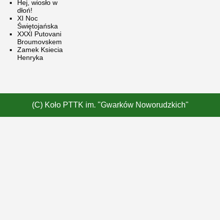
Hej, wiosło w
dłoń!
XI Noc
Świętojańska
XXXI Putovani
Broumovskem
Zamek Ksiecia
Henryka
(C) Koło PTTK im. "Gwarków Noworudzkich"