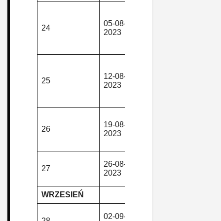
Jedlina Gó
– Przełęcz
05-08-
piesza,
24
Kozia – Za
2023
górska
Nowy Dwór
Wałbrzych
Duszniki-Zd
– Czarny S
12-08-
piesza,
25
– Jamrozo
2023
górska
Polana –
Duszniki-Zd
Cervena Ho
19-08-
piesza,
–
26
2023
górska
Cervenohor
Sedlo
Świerki –
26-08-
piesza,
27
Dworki – N
2023
górska
Ruda
WRZESIEŃ
Głuszyca –
02-09-
piesza,
28
Janovicky –