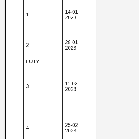
Nowa Rud
MOK – Dro
14-01-
piesza,
Staromłyńs
1
2023
górska
– Wiata po
Krępcem –
Nowa Rud
Nowa Ruda
28-01-
piesza,
2
Włodowice 
2023
górska
Nowa Rud
LUTY
Nowa Ruda
Stara Lipa 
11-02-
piesza,
Bieganów 
3
2023
górska
Przełęcz p
Krępcem –
Nowa Rud
Nowa Ruda
Słupiec –
Ogrody
25-02-
piesza,
4
działkowe 
2023
górska
Trasa Dwie