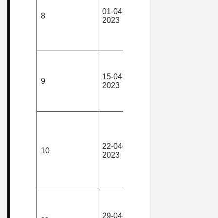
Piekielna
01-04-
piesza,
8
Przełęcz –
2023
górska
Kruk –
Szczytnik –
Szczytna
Domaszków
Zamek
15-04-
piesza,
Szczerba –
9
2023
górska
Solna Jama
Różanka –
Domaszkó
Wojanów –
Schr.
„Szwajcarka
22-04-
piesza,
Przeł.
10
2023
górska
Karpnicka 
Zamek
Bolczów –
Janowice W
Karłów –
Sawanna
29-04-
piesza,
Pasterska –