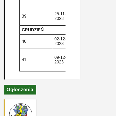
– Lewin
Gorzuchów
25-11-
piesza,
39
Suszyna –
2023
górska
Gorzuchów
GRUDZIEŃ
02-12-
piesza,
Rajd
40
2023
górska
“Barbórkow
Głuszyca
09-12-
piesza,
Górna –
41
2023
górska
Kamyki –
Głuszyca
Ogłoszenia