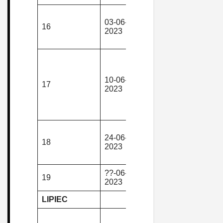
Andrzejówk
03-06-
piesza,
Waligóra –
16
2023
górska
Sokołowsko
Andrzejów
Jedlina Gó
– Przełęcz
Kozia –
10-06-
piesza,
17
Borowa –
2023
górska
Jałowiec M
– Jałowiec 
Jedlina-Zdr
Rajd “Noc
24-06-
piesza,
Świętojańsk
18
2023
górska
Nowa Ruda
Słupiec
??-06-
piesza,
Ruda Góra 
19
2023
górska
Bogusza
LIPIEC
Międzylesie