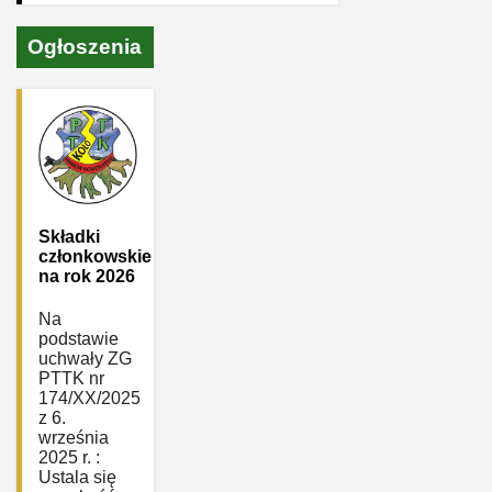
Ogłoszenia
Składki
członkowskie
na rok 2026
Na
podstawie
uchwały ZG
PTTK nr
174/XX/2025
z 6.
września
2025 r. :
Ustala się