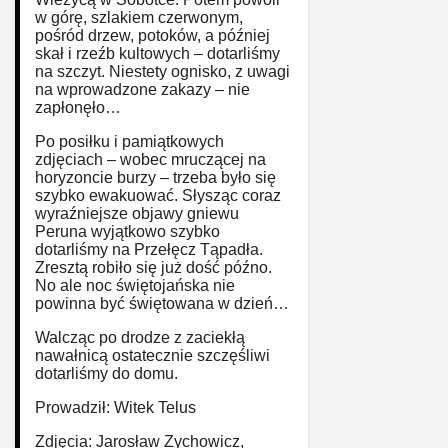
w górę, szlakiem czerwonym,
pośród drzew, potoków, a później
skał i rzeźb kultowych – dotarliśmy
na szczyt. Niestety ognisko, z uwagi
na wprowadzone zakazy – nie
zapłonęło…
Po posiłku i pamiątkowych
zdjęciach – wobec mruczącej na
horyzoncie burzy – trzeba było się
szybko ewakuować. Słysząc coraz
wyraźniejsze objawy gniewu
Peruna wyjątkowo szybko
dotarliśmy na Przełęcz Tąpadła.
Zresztą robiło się już dość późno.
No ale noc świętojańska nie
powinna być świętowana w dzień…
Walcząc po drodze z zaciekłą
nawałnicą ostatecznie szczęśliwi
dotarliśmy do domu.
Prowadził: Witek Telus
Zdjęcia: Jarosław Zychowicz,