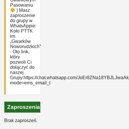
Pasowaniu
) Masz
zaproszenie
do grupy w
WhatsAppie:
‎Koło PTTK
im.
„Gwarków
Noworudzkich”
· Oto link,
który
pozwoli Ci
dołączyć do
naszej
Grupy:https://chat.whatsapp.com/JoEr8ZNa18YBJLJwaAk
mode=ems_email_t
Zaproszenia
Brak zaproszeń.