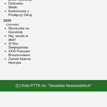
Dzikowiec
Wielki.
Karkonosze z
Przełęczy Okraj.
2025
czerwiec
Wycieczka na
Gomólnik
Hej, wiosło w
dłoń!
XI Noc
Świętojańska
XXXI Putovani
Broumovskem
Zamek Ksiecia
Henryka
(C) Koło PTTK im. "Gwarków Noworudzkich"